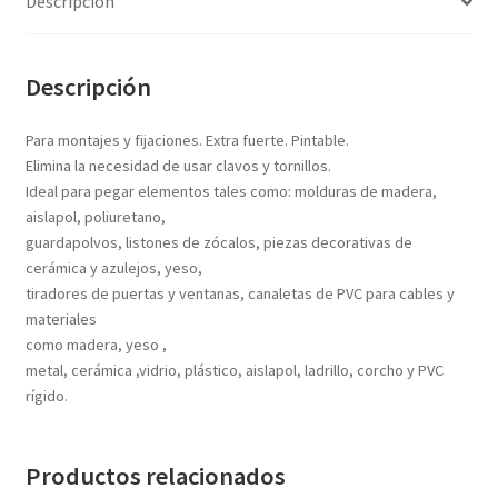
Descripción
Textos (ver sub cats) (118)
TEXTOS EN INGLES (39)
TEXTOS INGLES (49)
Descripción
Varios (749)
Para montajes y fijaciones. Extra fuerte. Pintable.
Elimina la necesidad de usar clavos y tornillos.
Ideal para pegar elementos tales como: molduras de madera,
aislapol, poliuretano,
guardapolvos, listones de zócalos, piezas decorativas de
cerámica y azulejos, yeso,
tiradores de puertas y ventanas, canaletas de PVC para cables y
materiales
como madera, yeso ,
metal, cerámica ,vidrio, plástico, aislapol, ladrillo, corcho y PVC
rígido.
Productos relacionados