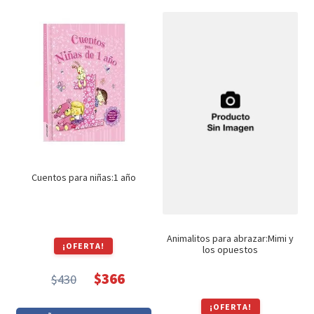
Cuentos para niñas:1 año
Animalitos para abrazar:Mimi y
¡OFERTA!
los opuestos
$
366
$
430
El
El
precio
precio
¡OFERTA!