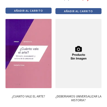
El
El
El
El
precio
precio
precio
precio
AÑADIR AL CARRITO
AÑADIR AL CARRITO
original
actual
original
actual
era:
es:
era:
es:
$940.
$799.
$1,500.
$1,275.
¿CUANTO VALE EL ARTE?
¿DEBERIAMOS UNIVERSALIZAR LA
HISTORIA?