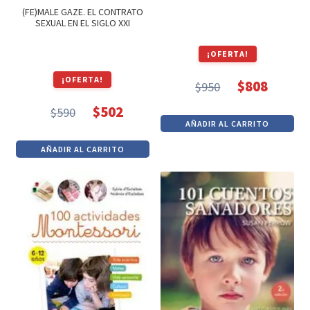
(FE)MALE GAZE. EL CONTRATO
SEXUAL EN EL SIGLO XXI
¡OFERTA!
¡OFERTA!
$
808
$
950
El
El
$
502
$
590
precio
precio
El
El
AÑADIR AL CARRITO
original
actual
precio
precio
era:
es:
AÑADIR AL CARRITO
original
actual
$950.
$808.
era:
es:
$590.
$502.