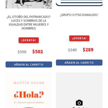
¿GRUPO O PSICOANALISIS?
¿EL OTOÑO DEL PATRIARCADO?
LUCES Y SOMBRAS DE LA
IGUALDAD ENTRE MUJERES Y
HOMBRES
¡OFERTA!
¡OFERTA!
$
289
$
340
$
502
$
590
El
El
El
El
precio
precio
precio
precio
AÑADIR AL CARRITO
AÑADIR AL CARRITO
original
actual
original
actual
era:
es:
era:
es:
$340.
$289.
$590.
$502.