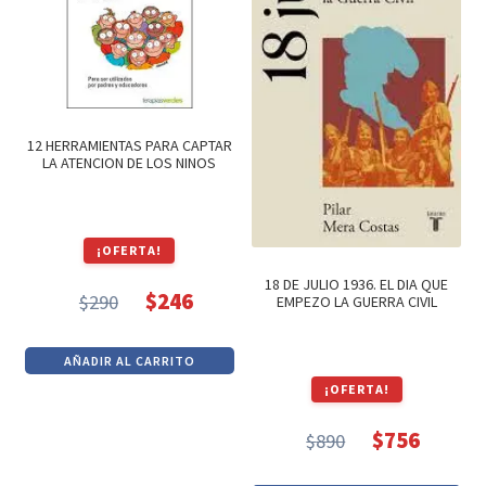
12 HERRAMIENTAS PARA CAPTAR
LA ATENCION DE LOS NINOS
¡OFERTA!
18 DE JULIO 1936. EL DIA QUE
$
246
$
290
EMPEZO LA GUERRA CIVIL
El
El
precio
precio
AÑADIR AL CARRITO
original
actual
¡OFERTA!
era:
es:
$290.
$246.
$
756
$
890
El
El
precio
precio