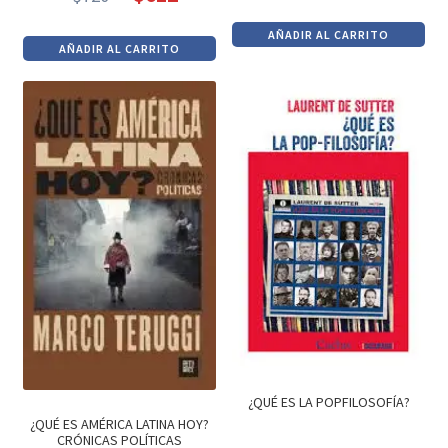
El
El
precio
precio
precio
precio
AÑADIR AL CARRITO
original
actual
AÑADIR AL CARRITO
original
actual
era:
es:
era:
es:
$1,090.
$926.
$720.
$612.
¿QUÉ ES LA POPFILOSOFÍA?
¿QUÉ ES AMÉRICA LATINA HOY?
CRÓNICAS POLÍTICAS