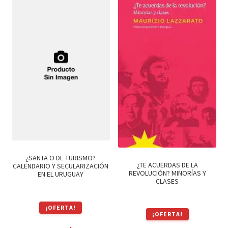
$1,150.
$978.
$860.
$731.
¿SANTA O DE TURISMO?
¿TE ACUERDAS DE LA
CALENDARIO Y SECULARIZACIÓN
REVOLUCIÓN? MINORÍAS Y
EN EL URUGUAY
CLASES
¡OFERTA!
¡OFERTA!