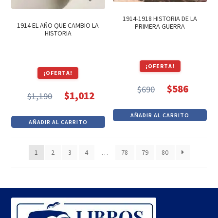
1914-1918 HISTORIA DE LA
1914 EL AÑO QUE CAMBIO LA
PRIMERA GUERRA
HISTORIA
¡OFERTA!
¡OFERTA!
$
586
$
690
$
1,012
El
El
$
1,190
El
El
precio
precio
precio
precio
AÑADIR AL CARRITO
original
actual
AÑADIR AL CARRITO
original
actual
era:
es:
era:
es:
$690.
$586.
1
2
3
4
…
78
79
80
$1,190.
$1,012.