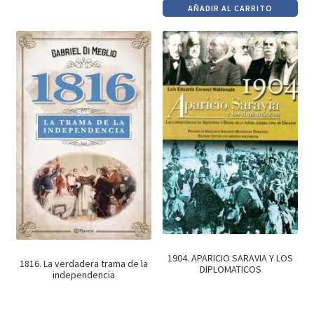
AÑADIR AL CARRITO
original
actual
era:
es:
$890.
$756.
1904. APARICIO SARAVIA Y LOS
1816. La verdadera trama de la
DIPLOMATICOS
independencia