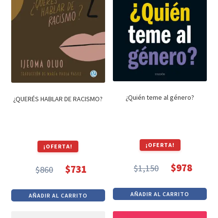
¿Quién teme al género?
¿QUERÉS HABLAR DE RACISMO?
¡OFERTA!
¡OFERTA!
$
978
$
1,150
$
731
$
860
El
El
El
El
precio
precio
precio
precio
AÑADIR AL CARRITO
AÑADIR AL CARRITO
original
actual
original
actual
era:
es:
era:
es: