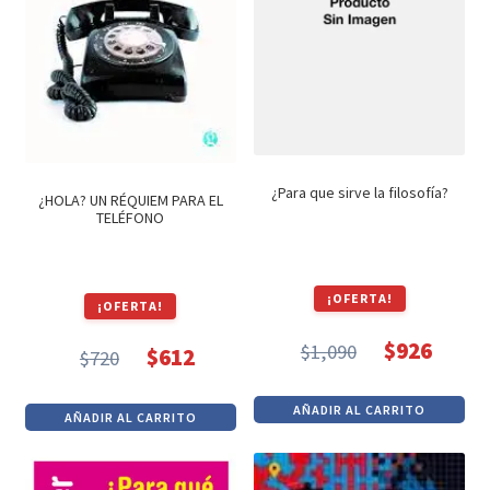
¿Para que sirve la filosofía?
¿HOLA? UN RÉQUIEM PARA EL
TELÉFONO
¡OFERTA!
¡OFERTA!
$
926
$
1,090
$
612
$
720
El
El
El
El
precio
precio
precio
precio
AÑADIR AL CARRITO
AÑADIR AL CARRITO
original
actual
original
actual
era:
es:
era:
es:
$1,090.
$926.
$720.
$612.