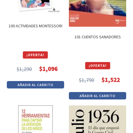
100 ACTIVIDADES MONTESSORI
101 CUENTOS SANADORES
¡OFERTA!
¡OFERTA!
$
1,096
$
1,290
El
El
$
1,522
$
1,790
precio
precio
El
El
AÑADIR AL CARRITO
original
actual
precio
precio
era:
es:
AÑADIR AL CARRITO
original
actual
$1,290.
$1,096.
era:
es:
$1,790.
$1,522.