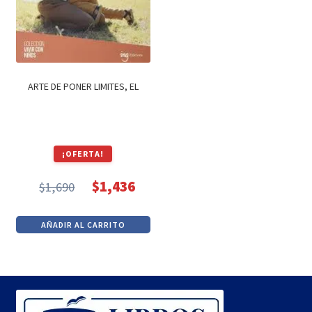
ARTE DE PONER LIMITES, EL
¡OFERTA!
$
1,436
$
1,690
El
El
precio
precio
AÑADIR AL CARRITO
original
actual
era:
es:
$1,690.
$1,436.