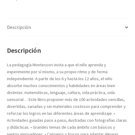
Textos (ver sub cats) (118)
TEXTOS EN INGLES (39)
TEXTOS INGLES (49)
Descripción
Varios (749)
Descripción
La pedagogía Montessori invita a que el niño aprenda y
experimente por sí mismo, a su propio ritmo y de forma
independiente. A partir de los 6 y hasta los 12 años, el niño
absorbe muchos conocimientos y habilidades en áreas bien
distintas: matemáticas, lenguaje, cultura, vida práctica, vida
sensorial… Este libro proponer más de 100 actividades sencillas,
divertidas, variadas y sin materiales costosos para comprender y
reforzar los logros en las diferentes áreas de aprendizaje. •
Actividades guiadas paso a paso, ilustradas con fotografías claras
y didácticas. • Grandes temas de cada ámbito con básicos y
juegos innovadores. • Consejos y trucos para adaptar algunas