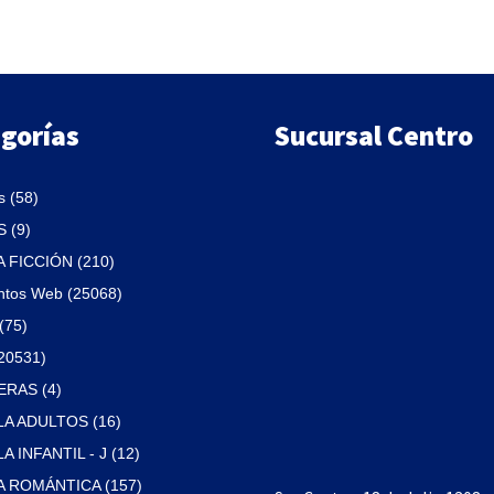
gorías
Sucursal Centro
 (58)
 (9)
A FICCIÓN (210)
ntos Web (25068)
(75)
(20531)
RAS (4)
A ADULTOS (16)
 INFANTIL - J (12)
 ROMÁNTICA (157)