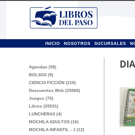
Ir
Ir
a
al
la
contenido
navegación
INICIO
NOSOTROS
SUCURSALES
N
DI
Agendas (58)
BOLSOS (9)
CIENCIA FICCIÓN (210)
Descuentos Web (25068)
Juegos (75)
Libros (20531)
LUNCHERAS (4)
MOCHILA ADULTOS (16)
MOCHILA INFANTIL - J (12)