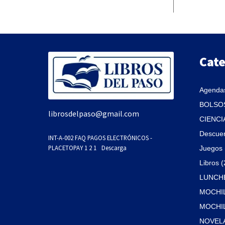
Cate
Agendas
BOLSOS
librosdelpaso@gmail.com
CIENCI
Descue
INT-A-002 FAQ PAGOS ELECTRÓNICOS -
PLACETOPAY 1 2 1
Descarga
Juegos 
Libros 
LUNCHE
MOCHIL
MOCHILA
NOVELA