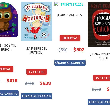
$790.
$672.
¡LOBO CASI ESTÁ!
¡OFERTA!
 SÍ, SOY YO,
¡LA FIEBRE DEL
$
502
$
590
N BÚHO!
El
El
FUTBOL!
¡LUCHA COMO
CHICA!
precio
precio
AÑADIR AL CARRITO
original
actual
FERTA!
¡OFERTA!
era:
es:
¡OFERTA
$590.
$502.
$
416
0
$
638
$
750
El
El
El
El
$
$
790
precio
precio
El
El
precio
precio
 AL CARRITO
original
actual
AÑADIR AL CARRITO
pre
pre
original
actual
AÑADIR AL CA
era:
es:
orig
act
era:
es:
$490.
$416.