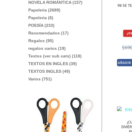
NOVELA ROMÁNTICA (157)
!NI SE T
Papeleria (2689)
Papeleria (6)
POESÍA (233)
Recomendados (17)
¡O
Regalos (95)
$
69
regalos varios (19)
Textos (ver sub cats) (118)
AÑADIR
TEXTOS EN INGLES (39)
TEXTOS INGLES (49)
Varios (751)
¡C
DIVIÉ
P