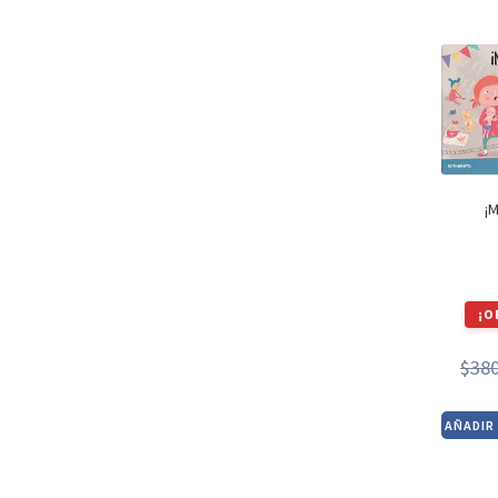
¡
¡O
$
38
AÑADIR