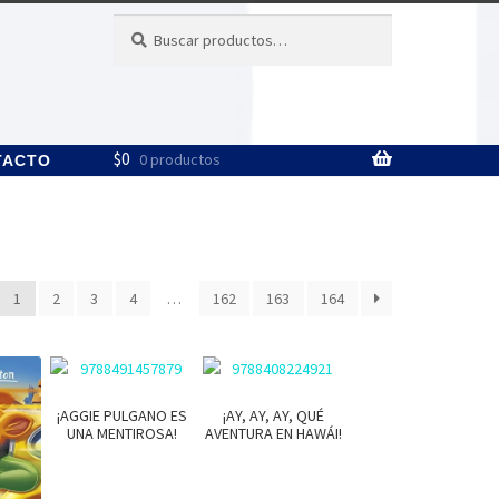
Buscar
Buscar
por:
$
0
0 productos
TACTO
1
2
3
4
…
162
163
164
¡AGGIE PULGANO ES
¡AY, AY, AY, QUÉ
UNA MENTIROSA!
AVENTURA EN HAWÁI!