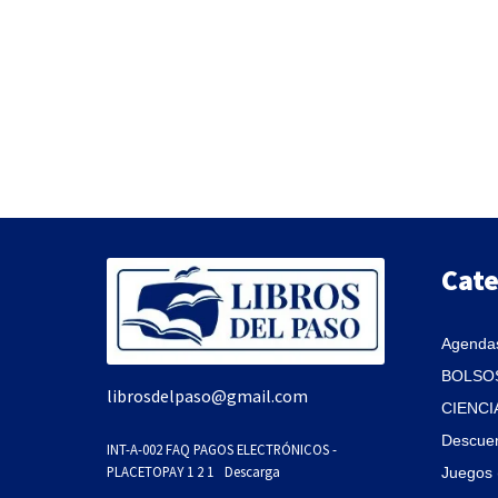
Cate
Agendas
BOLSOS
librosdelpaso@gmail.com
CIENCI
Descue
INT-A-002 FAQ PAGOS ELECTRÓNICOS -
PLACETOPAY 1 2 1
Descarga
Juegos 