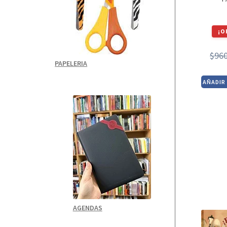
¡O
$
96
PAPELERIA
AÑADIR
AGENDAS