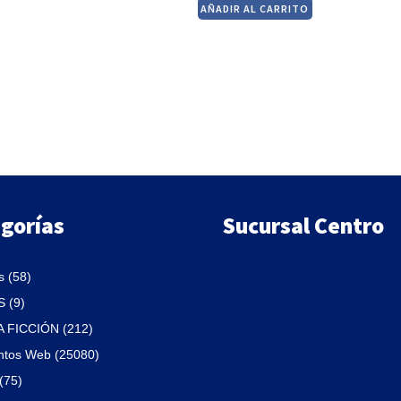
$380.
$323.
AÑADIR AL CARRITO
$890.
$756.
original
actual
era:
es:
$790.
$672.
gorías
Sucursal Centro
 (58)
 (9)
A FICCIÓN (212)
ntos Web (25080)
(75)