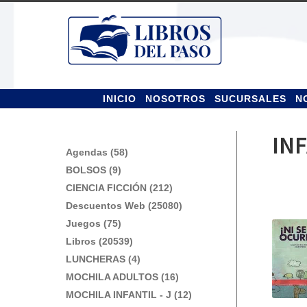
Ir
Ir
a
al
la
contenido
navegación
INICIO
NOSOTROS
SUCURSALES
N
INF
Agendas (58)
BOLSOS (9)
CIENCIA FICCIÓN (212)
Descuentos Web (25080)
Juegos (75)
Libros (20539)
LUNCHERAS (4)
MOCHILA ADULTOS (16)
MOCHILA INFANTIL - J (12)