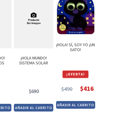
¡HOLA! SÍ, SOY YO ¡UN
GATO!
DO!
¡HOLA MUNDO!
OS
SISTEMA SOLAR
¡OFERTA!
$
416
$
490
$
690
El
El
precio
precio
AÑADIR AL CARRITO
RRITO
AÑADIR AL CARRITO
original
actual
era:
es:
$490.
$416.