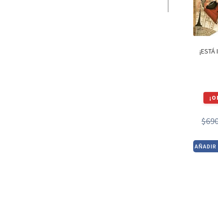
¡ESTÁ 
¡O
$
69
AÑADIR