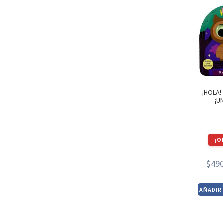
¡HOLA!
¡U
¡O
$
49
AÑADIR