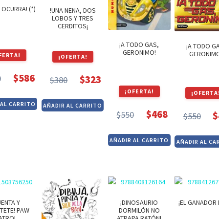
E OCURRA! (*)
!UNA NENA, DOS
LOBOS Y TRES
CERDITOS¡
¡A TODO GAS,
¡A TODO G
GERONIMO!
GERONIMO
FERTA!
¡OFERTA!
$
586
0
$
323
$
380
El
El
El
El
¡OFERTA!
¡OFERTA
precio
precio
precio
precio
 AL CARRITO
AÑADIR AL CARRITO
original
actual
original
actual
$
468
$
550
$
$
550
El
El
El
El
era:
es:
era:
es:
precio
precio
pre
pre
$690.
$586.
$380.
$323.
AÑADIR AL CARRITO
AÑADIR AL CA
original
actual
orig
act
era:
es:
era:
es:
$550.
$468.
$55
$46
UENTA Y
¡DINOSAURIO
¡EL GANADOR
RTETE! PAW
DORMILÓN NO
ATROL
ATRAPA RATÓN!