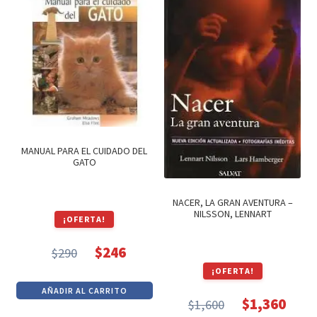
$290.
$246.
$290.
$246.
MANUAL PARA EL CUIDADO DEL
GATO
NACER, LA GRAN AVENTURA –
NILSSON, LENNART
¡OFERTA!
$
246
$
290
El
El
¡OFERTA!
precio
precio
AÑADIR AL CARRITO
original
actual
$
1,360
$
1,600
El
El