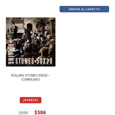
era:
es:
precio
precio
$290.
$246.
AÑADIR AL CARRITO
original
actual
era:
es:
$1,600.
$1,360.
ROLLING STONES-50X20 –
COMPILADO
¡OFERTA!
$
586
$
690