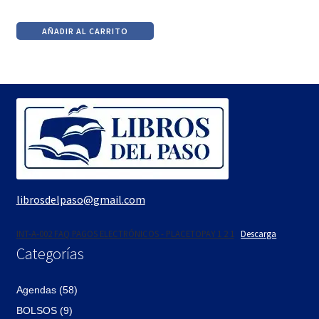
El
El
precio
precio
AÑADIR AL CARRITO
original
actual
era:
es:
$690.
$586.
librosdelpaso@gmail.com
INT-A-002 FAQ PAGOS ELECTRÓNICOS - PLACETOPAY 1 2 1
Descarga
Categorías
Agendas (58)
BOLSOS (9)