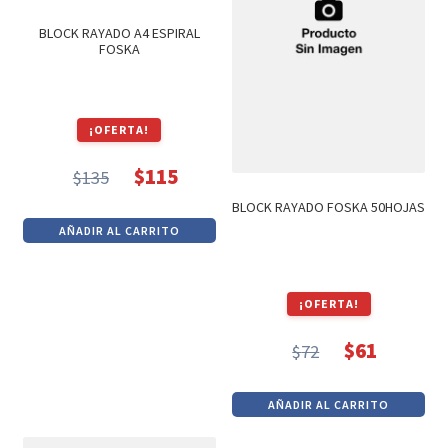
BLOCK RAYADO A4 ESPIRAL
FOSKA
¡OFERTA!
$
115
$
135
El
El
BLOCK RAYADO FOSKA 50HOJAS
precio
precio
AÑADIR AL CARRITO
original
actual
era:
es:
$135.
$115.
¡OFERTA!
$
61
$
72
El
El
precio
precio
AÑADIR AL CARRITO
original
actual
era:
es: