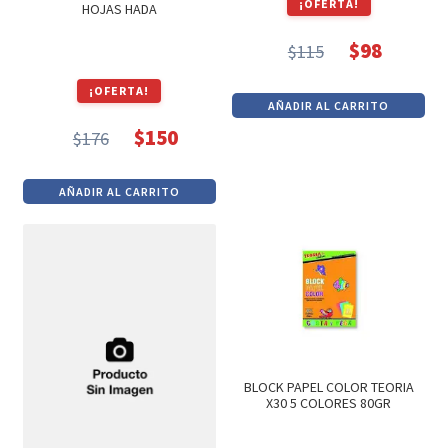
¡OFERTA!
HOJAS HADA
$
98
$
115
El
El
precio
precio
¡OFERTA!
AÑADIR AL CARRITO
original
actual
$
150
$
176
era:
es:
El
El
$115.
$98.
precio
precio
AÑADIR AL CARRITO
original
actual
era:
es:
$176.
$150.
BLOCK PAPEL COLOR TEORIA
X30 5 COLORES 80GR