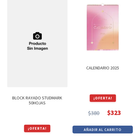
$72.
$61.
CALENDARIO 2025
BLOCK RAYADO STUDMARK
¡OFERTA!
50HOJAS
$
323
$
380
El
El
precio
precio
¡OFERTA!
AÑADIR AL CARRITO
original
actual