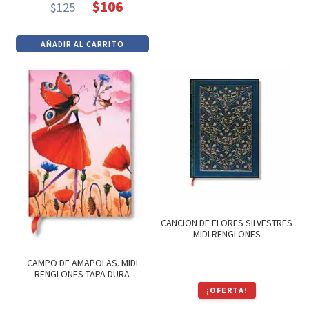
era:
es:
$
106
$
125
El
El
$380.
$323.
precio
precio
AÑADIR AL CARRITO
original
actual
era:
es:
$125.
$106.
CANCION DE FLORES SILVESTRES
MIDI RENGLONES
CAMPO DE AMAPOLAS. MIDI
RENGLONES TAPA DURA
¡OFERTA!