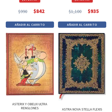
$
842
$
935
$
990
$
1,100
El
El
El
El
precio
precio
precio
precio
AÑADIR AL CARRITO
AÑADIR AL CARRITO
original
actual
original
actual
era:
es:
era:
es:
$990.
$842.
$1,100.
$935.
ASTERIX Y OBELIX ULTRA
RENGLONES
ASTRA NOVA STELLA FLEXIS