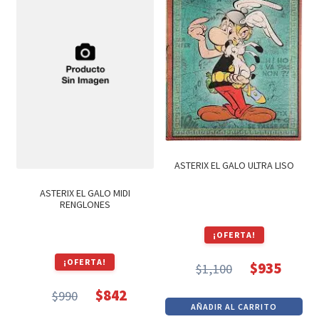
Textos (ver sub cats) (118)
TEXTOS EN INGLES (39)
TEXTOS INGLES (49)
Varios (751)
ASTERIX EL GALO ULTRA LISO
ASTERIX EL GALO MIDI
RENGLONES
¡OFERTA!
¡OFERTA!
$
935
$
1,100
El
El
$
842
$
990
precio
precio
El
El
AÑADIR AL CARRITO
original
actual