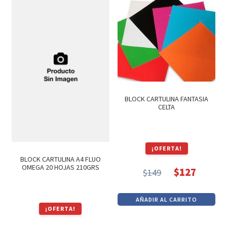
$219.
$186.
$890.
$756.
BLOCK CARTULINA FANTASIA
CELTA
¡OFERTA!
BLOCK CARTULINA A4 FLUO
OMEGA 20 HOJAS 210GRS
$
127
$
149
El
El
precio
precio
AÑADIR AL CARRITO
original
actual
¡OFERTA!
era:
es: