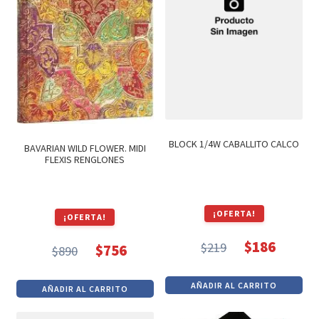
BLOCK 1/4W CABALLITO CALCO
BAVARIAN WILD FLOWER. MIDI
FLEXIS RENGLONES
¡OFERTA!
¡OFERTA!
$
186
$
219
$
756
$
890
El
El
El
El
precio
precio
precio
precio
AÑADIR AL CARRITO
AÑADIR AL CARRITO
original
actual
original
actual
era:
es:
era:
es: