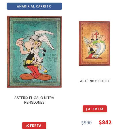
precio
precio
era:
es:
AÑADIR AL CARRITO
original
actual
$1,100.
$935.
era:
es:
$990.
$842.
ASTÉRIX Y OBÉLIX
ASTERIX EL GALO ULTRA
RENGLONES
¡OFERTA!
$
842
$
990
El
El
¡OFERTA!