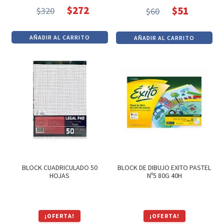
$
272
$
51
$
320
$
60
El
El
El
El
precio
precio
precio
precio
AÑADIR AL CARRITO
AÑADIR AL CARRITO
original
actual
original
actual
era:
es:
era:
es:
$320.
$272.
$60.
$51.
BLOCK CUADRICULADO 50
BLOCK DE DIBUJO EXITO PASTEL
HOJAS
Nº5 80G 40H
¡OFERTA!
¡OFERTA!