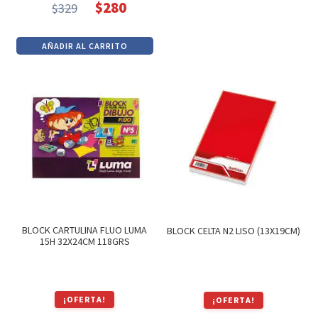
$
280
$
329
$149.
$127.
El
El
precio
precio
AÑADIR AL CARRITO
original
actual
era:
es:
$329.
$280.
BLOCK CARTULINA FLUO LUMA
BLOCK CELTA N2 LISO (13X19CM)
15H 32X24CM 118GRS
¡OFERTA!
¡OFERTA!