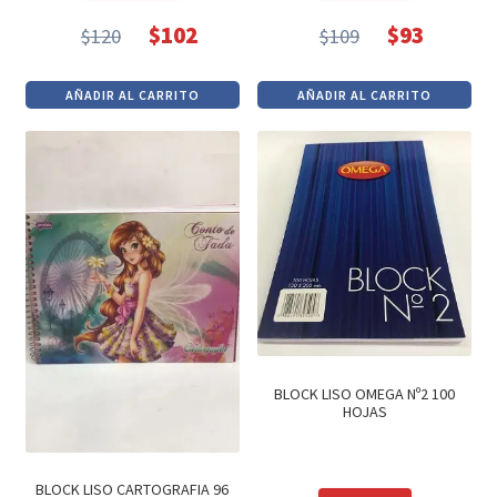
$
102
$
93
$
120
$
109
El
El
El
El
precio
precio
precio
precio
AÑADIR AL CARRITO
AÑADIR AL CARRITO
original
actual
original
actual
era:
es:
era:
es:
$120.
$102.
$109.
$93.
BLOCK LISO OMEGA Nº2 100
HOJAS
BLOCK LISO CARTOGRAFIA 96