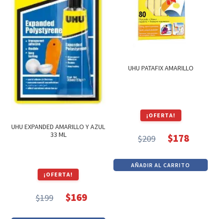
UHU PATAFIX AMARILLO
¡OFERTA!
UHU EXPANDED AMARILLO Y AZUL
33 ML
$
178
$
209
El
El
precio
precio
AÑADIR AL CARRITO
original
actual
¡OFERTA!
era:
es:
$
169
$209.
$178.
$
199
El
El
precio
precio