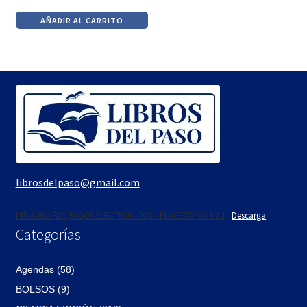
precio
precio
AÑADIR AL CARRITO
original
actual
era:
es:
$230.
$196.
librosdelpaso@gmail.com
INT-A-002 FAQ PAGOS ELECTRÓNICOS - PLACETOPAY 1 2 1
Descarga
Categorías
Agendas (58)
BOLSOS (9)