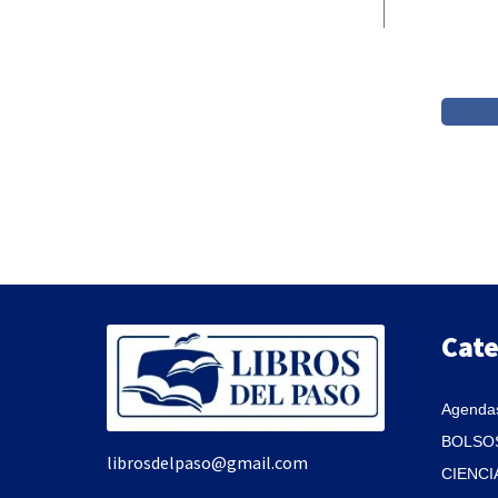
Cate
Agendas
BOLSOS
librosdelpaso@gmail.com
CIENCI