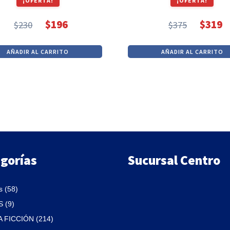
¡OFERTA!
¡OFERTA!
$
196
$
319
$
230
$
375
El
El
El
El
precio
precio
precio
precio
AÑADIR AL CARRITO
AÑADIR AL CARRITO
original
actual
original
actual
era:
es:
era:
es:
$230.
$196.
$375.
$319.
gorías
Sucursal Centro
 (58)
 (9)
A FICCIÓN (214)