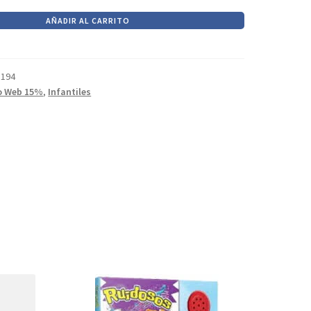
era:
es:
$510.
$434.
AÑADIR AL CARRITO
os
1194
o Web 15%
,
Infantiles