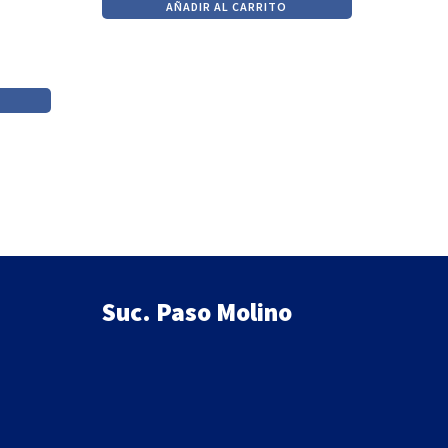
AÑADIR AL CARRITO
original
actual
era:
es:
$360.
$306.
Suc. Paso Molino