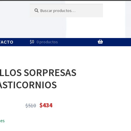
Buscar
Buscar
por:
$
0
0 productos
TACTO
LLOS SORPRESAS
ASTICORNIOS
$
434
$
510
El
El
precio
precio
les
original
actual