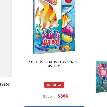
RUIDOSOS:ESCUCHA A LOS ANIMALES
MARINOS
I Y LOS
¡OFERTA!
$
306
$
360
El
El
precio
precio