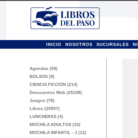
Ir
Ir
a
al
la
contenido
navegación
INICIO
NOSOTROS
SUCURSALES
N
Agendas (58)
BOLSOS (9)
CIENCIA FICCIÓN (214)
Descuentos Web (25108)
Juegos (78)
Libros (20557)
LUNCHERAS (4)
MOCHILA ADULTOS (16)
MOCHILA INFANTIL - J (12)