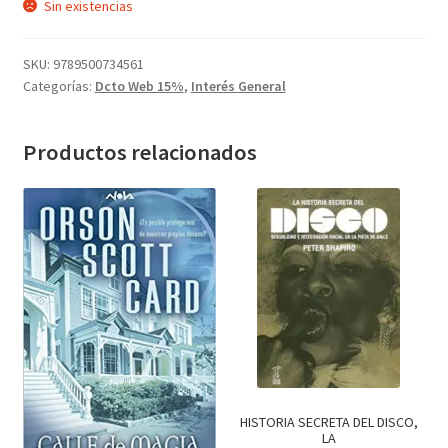
era:
es:
Sin existencias
CIENCIA FICCIÓN (210)
$590.
$502.
Descuentos Web (25058)
SKU:
9789500734561
Juegos (75)
Categorías:
Dcto Web 15%
,
Interés General
Libros (20522)
LUNCHERAS (4)
Productos relacionados
MOCHILA ADULTOS (16)
MOCHILA INFANTIL - J (12)
NOVELA ROMÁNTICA (157)
Papeleria (2688)
Papeleria (6)
POESÍA (233)
Recomendados (17)
Regalos (95)
HISTORIA SECRETA DEL DISCO,
regalos varios (19)
LA