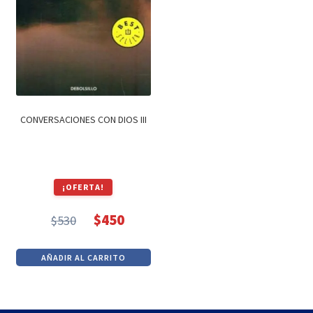
CONVERSACIONES CON DIOS III
¡OFERTA!
$
450
$
530
El
El
precio
precio
AÑADIR AL CARRITO
original
actual
era:
es:
$530.
$450.