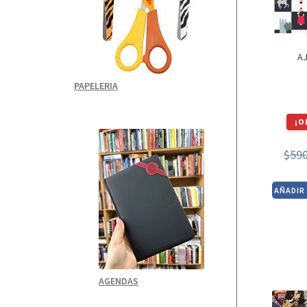
A
PAPELERIA
¡O
$
59
AÑADIR
AGENDAS