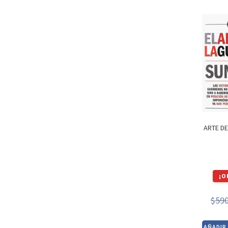
ARTE DE
¡O
$
59
AÑADIR