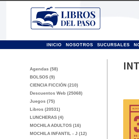
Ir
Ir
a
al
la
contenido
navegación
INICIO
NOSOTROS
SUCURSALES
N
IN
Agendas (58)
BOLSOS (9)
CIENCIA FICCIÓN (210)
Descuentos Web (25068)
Juegos (75)
Libros (20531)
LUNCHERAS (4)
MOCHILA ADULTOS (16)
MOCHILA INFANTIL - J (12)