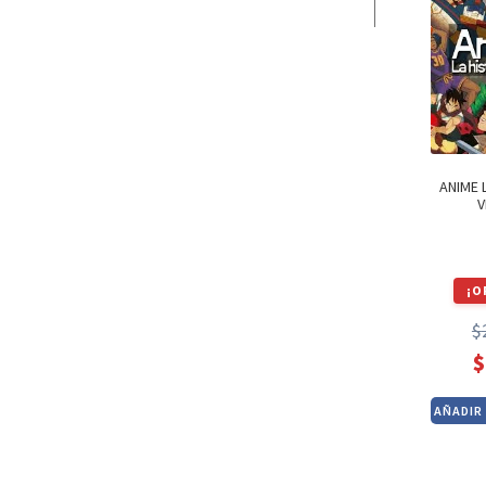
ANIME 
V
¡O
$
$
AÑADIR