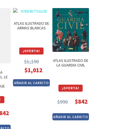
$1,540.
$1,309.
ATLAS ILUSTRADO DE
ARMAS BLANCAS
¡OFERTA!
ATLAS ILUSTRADO DE
$
1,190
LA GUARDIA CIVIL
El
El
$
1,012
LA
precio
precio
L. LE
AÑADIR AL CARRITO
original
actual
QUE
¡OFERTA!
era:
es:
$1,190.
$1,012.
!
$
842
$
990
El
El
842
precio
precio
AÑADIR AL CARRITO
original
actual
cio
cio
era:
es:
RRITO