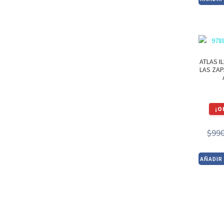
ATLAS I
LAS ZAP
¡O
$
99
AÑADIR