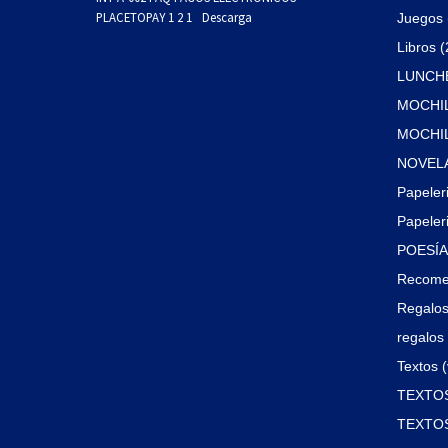
PLACETOPAY 1 2 1
Descarga
Juegos 
Libros 
LUNCHE
MOCHIL
MOCHILA
NOVELA
Papeler
Papeleri
POESÍA 
Recome
Regalos
regalos 
Textos (
TEXTOS
TEXTOS