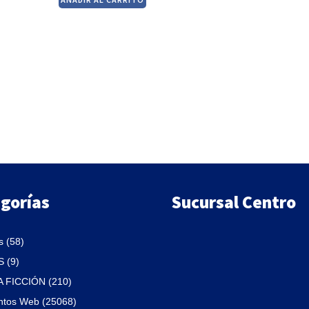
original
actual
era:
es:
$990.
$842.
gorías
Sucursal Centro
 (58)
 (9)
A FICCIÓN (210)
ntos Web (25068)