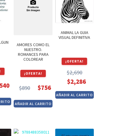
ANIMAL LA GUIA
VISUAL DEFINITIVA
ALGUN
AMORES COMO EL
NUESTRO.
ROMANCES PARA
COLOREAR
¡OFERTA!
!
$
2,690
¡OFERTA!
El
El
$
2,286
540
$
756
$
890
precio
precio
El
El
AÑADIR AL CARRITO
original
actual
cio
cio
precio
precio
RRITO
AÑADIR AL CARRITO
era:
es:
inal
ual
original
actual
$2,690.
$2,286.
era:
es:
5.
0.
$890.
$756.