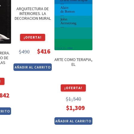
ARQUITECTURA DE
INTERIORES. LA
DECORACION MURAL
¡OFERTA!
$
416
$
490
RERA.
El
El
O DE
ARTE COMO TERAPIA,
LAS
precio
precio
EL
AÑADIR AL CARRITO
original
actual
era:
es:
!
$490.
$416.
¡OFERTA!
842
$
1,540
cio
cio
El
El
$
1,309
RRITO
inal
ual
precio
precio
AÑADIR AL CARRITO
original
actual
0.
2.
era:
es: