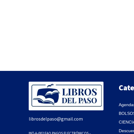
Cate
Agendas
BOLSOS
librosdelpaso@gmail.com
CIENCI
Descue
INT-A-002 FAQ PAGOS ELECTRÓNICOS -