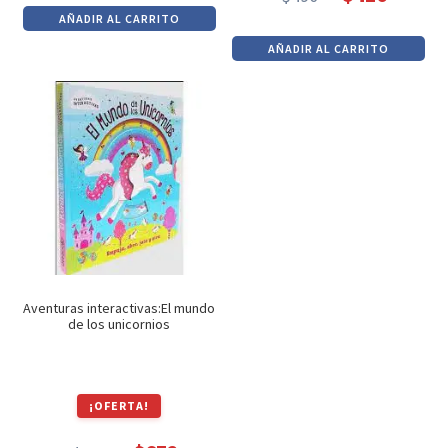
precio
precio
El
El
AÑADIR AL CARRITO
original
actual
precio
precio
AÑADIR AL CARRITO
era:
es:
original
actual
$1,890.
$1,606.
era:
es:
$490.
$416.
Aventuras interactivas:El mundo
de los unicornios
¡OFERTA!