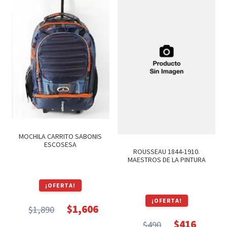
Textos (ver sub cats) (118)
TEXTOS EN INGLES (39)
TEXTOS INGLES (49)
Varios (749)
MOCHILA CARRITO SABONIS
ESCOSESA
ROUSSEAU 1844-1910.
MAESTROS DE LA PINTURA
¡OFERTA!
¡OFERTA!
$
1,606
$
1,890
El
El
$
416
$
490