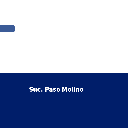
$998.
$848.
Suc. Paso Molino