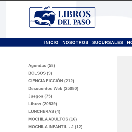
Ir
Ir
a
al
la
contenido
navegación
INICIO
NOSOTROS
SUCURSALES
N
Agendas (58)
BOLSOS (9)
CIENCIA FICCIÓN (212)
Descuentos Web (25080)
Juegos (75)
Libros (20539)
LUNCHERAS (4)
MOCHILA ADULTOS (16)
MOCHILA INFANTIL - J (12)