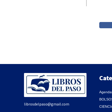
Cate
Agendas
BOLSOS
librosdelpaso@gmail.com
CIENCI