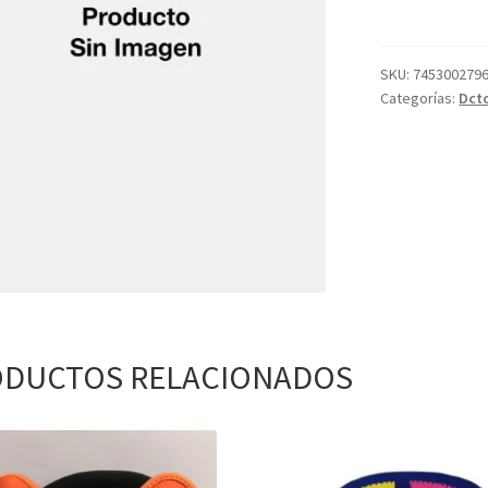
CARS
-51337
cantidad
SKU:
745300279
Categorías:
Dct
DUCTOS RELACIONADOS