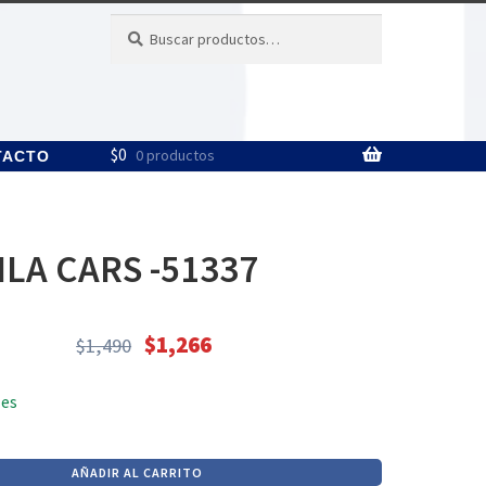
Buscar
Buscar
por:
$
0
0 productos
TACTO
LA CARS -51337
$
1,266
$
1,490
El
El
precio
precio
les
original
actual
era:
es:
$1,490.
$1,266.
AÑADIR AL CARRITO