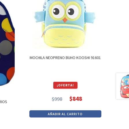
MOCHILA NEOPRENO BUHO KOOSHI 91601
¡OFERTA!
$
848
$
998
RIOS
El
El
precio
precio
AÑADIR AL CARRITO
original
actual
era:
es: