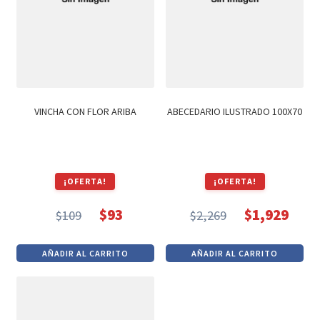
VINCHA CON FLOR ARIBA
ABECEDARIO ILUSTRADO 100X70
¡OFERTA!
¡OFERTA!
$
93
$
1,929
$
109
$
2,269
El
El
El
El
precio
precio
precio
precio
AÑADIR AL CARRITO
AÑADIR AL CARRITO
original
actual
original
actual
era:
es:
era:
es:
$109.
$93.
$2,269.
$1,929.