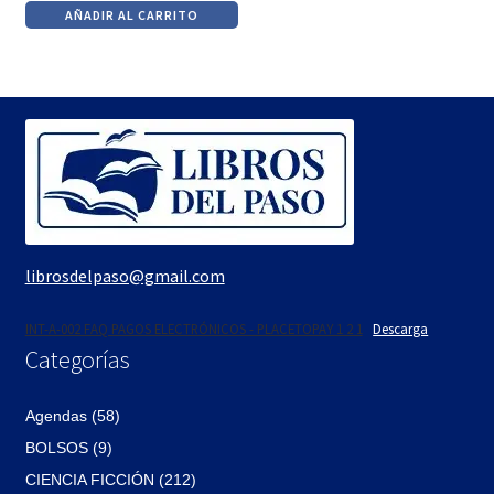
AÑADIR AL CARRITO
original
actual
era:
es:
$28.
$24.
librosdelpaso@gmail.com
INT-A-002 FAQ PAGOS ELECTRÓNICOS - PLACETOPAY 1 2 1
Descarga
Categorías
Agendas (58)
BOLSOS (9)
CIENCIA FICCIÓN (212)