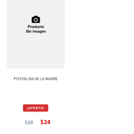
POSTAL DIA DE LA MADRE
¡OFERTA!
$
24
$
28
El
El
precio
precio