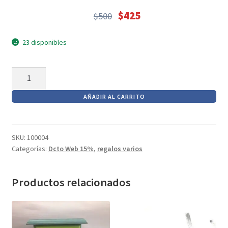
Textos (ver sub cats) (118)
$
425
$
500
TEXTOS EN INGLES (39)
El
El
precio
precio
TEXTOS INGLES (49)
23 disponibles
original
actual
Varios (749)
era:
es:
VALE
$500.
$425.
OBSEQUIO
AÑADIR AL CARRITO
cantidad
SKU:
100004
Categorías:
Dcto Web 15%
,
regalos varios
Productos relacionados