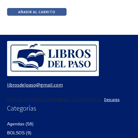
precio
precio
AÑADIR AL CARRITO
original
actual
era:
es:
$109.
$93.
librosdelpaso@gmail.com
INT-A-002 FAQ PAGOS ELECTRÓNICOS - PLACETOPAY 1 2 1
Descarga
Categorías
Agendas (58)
BOLSOS (9)