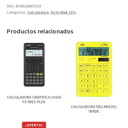
Textos (ver sub cats) (118)
cantidad
SKU:
4549526607318
TEXTOS EN INGLES (39)
Categorías:
Calculadora
,
Dcto Web 15%
TEXTOS INGLES (49)
Varios (753)
Productos relacionados
CALCULADORA CIENTIFICA CASIO
FX-95ES PLUS
CALCULADORA DELI M01551
VERDE
¡OFERTA!