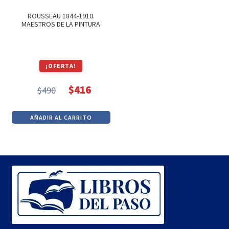
ROUSSEAU 1844-1910.
MAESTROS DE LA PINTURA
¡OFERTA!
$
416
$
490
El
El
precio
precio
AÑADIR AL CARRITO
original
actual
era:
es:
$490.
$416.