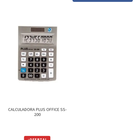
era:
es:
original
actual
$349.
$297.
era:
es:
$449.
$382.
CALCULADORA PLUS OFFICE SS-
200
¡OFERTA!