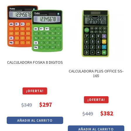
era:
es:
era:
es:
$649.
$552.
$1,090.
$926.
CALCULADORA FOSKA 8 DIGITOS
CALCULADORA PLUS OFFICE SS-
165
¡OFERTA!
¡OFERTA!
$
297
$
349
El
El
$
382
$
449
precio
precio
El
El
AÑADIR AL CARRITO
original
actual
precio
precio
AÑADIR AL CARRITO