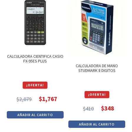
era:
es:
$1,490.
$1,266.
CALCULADORA CIENTIFICA CASIO
FX-95ES PLUS
CALCULADORA DE MANO
STUDMARK 8 DIGITOS
¡OFERTA!
¡OFERTA!
$
1,767
$
2,079
El
El
$
348
$
410
precio
precio
El
El
AÑADIR AL CARRITO
original
actual
precio
precio
AÑADIR AL CARRITO
era:
es:
original
actual