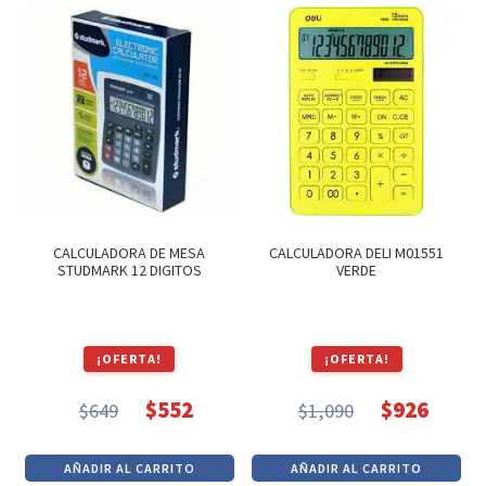
$2,079.
$1,767.
era:
es:
$410.
$348.
CALCULADORA DE MESA
CALCULADORA DELI M01551
STUDMARK 12 DIGITOS
VERDE
¡OFERTA!
¡OFERTA!
$
552
$
926
$
649
$
1,090
El
El
El
El
precio
precio
precio
precio
AÑADIR AL CARRITO
AÑADIR AL CARRITO
original
actual
original
actual