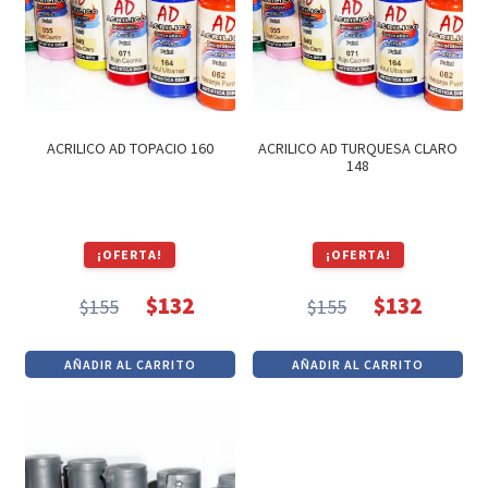
ACRILICO AD TOPACIO 160
ACRILICO AD TURQUESA CLARO
148
¡OFERTA!
¡OFERTA!
$
132
$
132
$
155
$
155
El
El
El
El
precio
precio
precio
precio
AÑADIR AL CARRITO
AÑADIR AL CARRITO
original
actual
original
actual
era:
es:
era:
es:
$155.
$132.
$155.
$132.