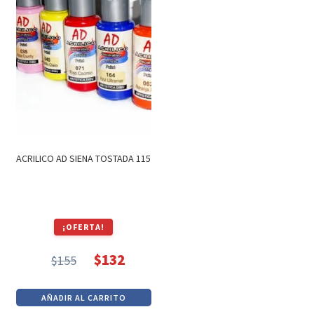
ACRILICO AD SIENA TOSTADA 115
¡OFERTA!
$
132
$
155
El
El
precio
precio
AÑADIR AL CARRITO
original
actual