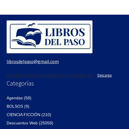
era:
es:
$155.
$132.
librosdelpaso@gmail.com
INT-A-002 FAQ PAGOS ELECTRÓNICOS - PLACETOPAY 1 2 1
Descarga
Categorías
Agendas (58)
BOLSOS (9)
CIENCIA FICCIÓN (210)
Descuentos Web (25058)