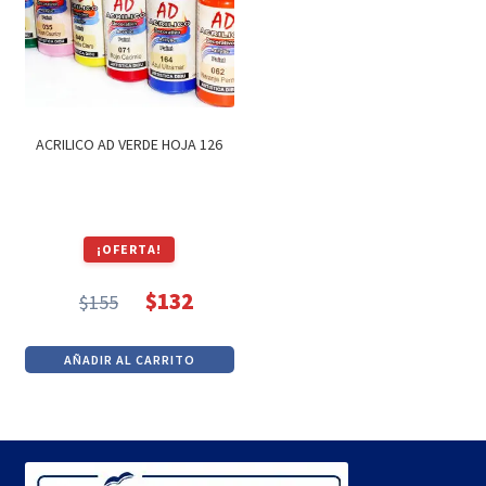
ACRILICO AD VERDE HOJA 126
¡OFERTA!
$
132
$
155
El
El
precio
precio
AÑADIR AL CARRITO
original
actual
era:
es:
$155.
$132.