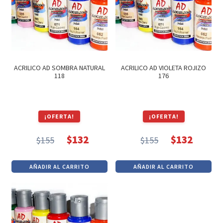
ACRILICO AD SOMBRA NATURAL
ACRILICO AD VIOLETA ROJIZO
118
176
¡OFERTA!
¡OFERTA!
$
132
$
132
$
155
$
155
El
El
El
El
precio
precio
precio
precio
AÑADIR AL CARRITO
AÑADIR AL CARRITO
original
actual
original
actual
era:
es:
era:
es:
$155.
$132.
$155.
$132.