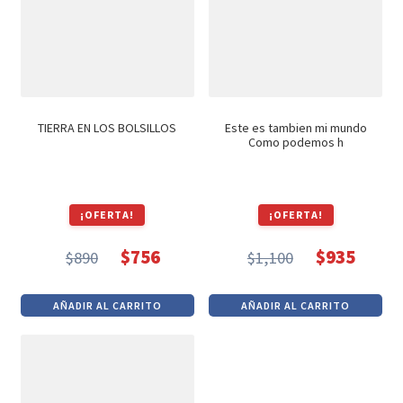
TIERRA EN LOS BOLSILLOS
Este es tambien mi mundo
Como podemos h
¡OFERTA!
¡OFERTA!
$
756
$
935
$
890
$
1,100
El
El
El
El
precio
precio
precio
precio
AÑADIR AL CARRITO
AÑADIR AL CARRITO
original
actual
original
actual
era:
es:
era:
es:
$890.
$756.
$1,100.
$935.