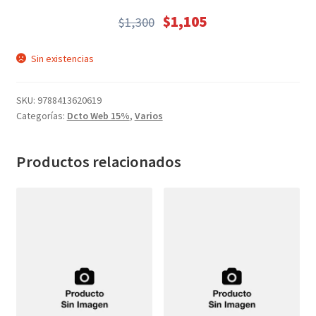
Textos (ver sub cats) (118)
$
1,105
$
1,300
TEXTOS EN INGLES (39)
El
El
precio
precio
TEXTOS INGLES (49)
Sin existencias
original
actual
Varios (749)
era:
es:
SKU:
9788413620619
$1,300.
$1,105.
Categorías:
Dcto Web 15%
,
Varios
Productos relacionados