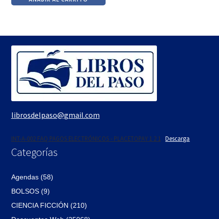
original
actual
era:
es:
$1,300.
$1,105.
librosdelpaso@gmail.com
INT-A-002 FAQ PAGOS ELECTRÓNICOS - PLACETOPAY 1 2 1
Descarga
Categorías
Agendas (58)
BOLSOS (9)
CIENCIA FICCIÓN (210)