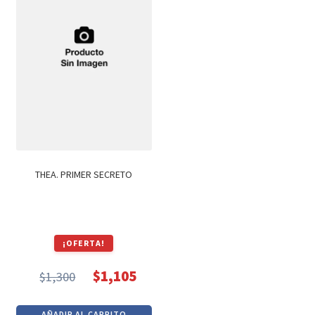
THEA. PRIMER SECRETO
¡OFERTA!
$
1,105
$
1,300
El
El
precio
precio
AÑADIR AL CARRITO