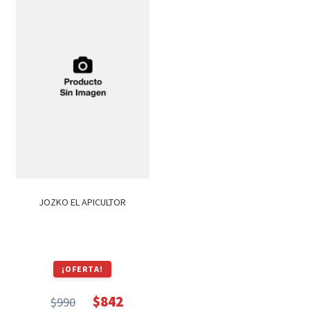
$1,100.
$935.
JOZKO EL APICULTOR
¡OFERTA!
$
842
$
990