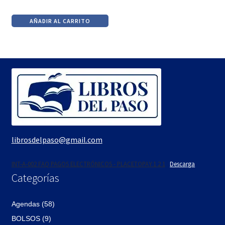
El
El
precio
precio
AÑADIR AL CARRITO
original
actual
era:
es:
$990.
$842.
librosdelpaso@gmail.com
INT-A-002 FAQ PAGOS ELECTRÓNICOS - PLACETOPAY 1 2 1
Descarga
Categorías
Agendas (58)
BOLSOS (9)