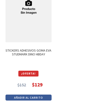
STICKERS ADHESIVOS GOMA EVA
STUDMARK DINO HBDAY
¡OFERTA!
$
129
$
152
El
El
precio
precio
AÑADIR AL CARRITO
original
actual