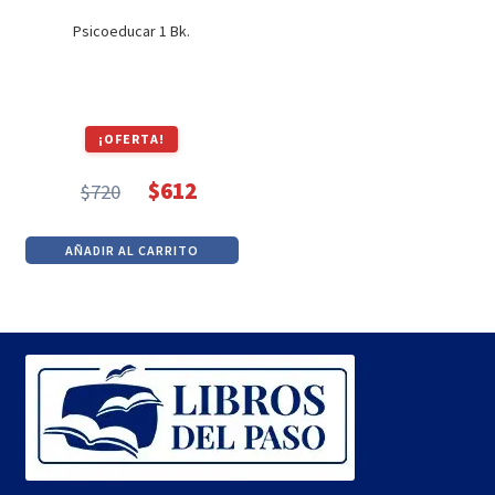
$1,700.
$1,445.
Psicoeducar 1 Bk.
¡OFERTA!
$
612
$
720
El
El
precio
precio
AÑADIR AL CARRITO
original
actual
era:
es:
$720.
$612.