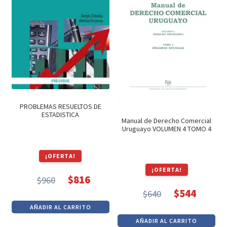
PROBLEMAS RESUELTOS DE
ESTADISTICA
Manual de Derecho Comercial
Uruguayo VOLUMEN 4 TOMO 4
¡OFERTA!
¡OFERTA!
$
816
$
960
El
El
$
544
$
640
precio
precio
El
El
AÑADIR AL CARRITO
original
actual
precio
precio
AÑADIR AL CARRITO
era:
es: