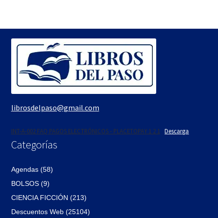
era:
es:
$500.
$425.
librosdelpaso@gmail.com
INT-A-002 FAQ PAGOS ELECTRÓNICOS - PLACETOPAY 1 2 1
Descarga
Categorías
Agendas (58)
BOLSOS (9)
CIENCIA FICCIÓN (213)
Descuentos Web (25104)