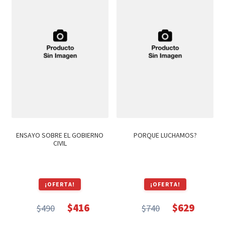
ENSAYO SOBRE EL GOBIERNO
PORQUE LUCHAMOS?
CIVIL
¡OFERTA!
¡OFERTA!
$
416
$
629
$
490
$
740
El
El
El
El