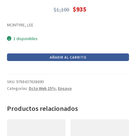
Textos (ver sub cats) (118)
$
935
$
1,100
TEXTOS EN INGLES (39)
El
El
precio
precio
TEXTOS INGLES (49)
MCINTYRE, LEE
original
actual
Varios (749)
era:
es:
1 disponibles
$1,100.
$935.
POSVERDAD
AÑADIR AL CARRITO
cantidad
SKU:
9788437638690
Categorías:
Dcto Web 15%
,
Ensayo
Productos relacionados