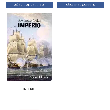
precio
precio
precio
precio
AÑADIR AL CARRITO
AÑADIR AL CARRITO
original
actual
original
actual
era:
es:
era:
es:
$490.
$416.
$740.
$629.
IMPERIO