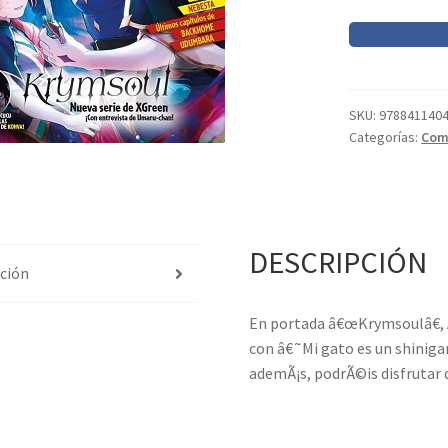
Planeta
Manga
nº
16
SKU:
978841140
cantidad
Categorías:
Com
DESCRIPCIÓN
ción
En portada â€œKrymsoulâ€, Â
con â€˜Mi gato es un shiniga
ademÃ¡s, podrÃ©is disfrutar 