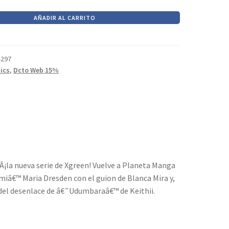
AÑADIR AL CARRITO
4297
ics
,
Dcto Web 15%
¡la nueva serie de Xgreen! Vuelve a Planeta Manga
miâ€™ Maria Dresden con el guion de Blanca Mira y,
del desenlace de â€˜Udumbaraâ€™ de Keithii.