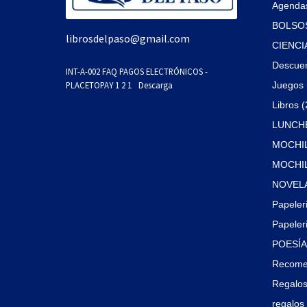
Agendas
BOLSOS
librosdelpaso@gmail.com
CIENCI
Descue
INT-A-002 FAQ PAGOS ELECTRÓNICOS -
PLACETOPAY 1 2 1
Descarga
Juegos 
Libros 
LUNCHE
MOCHIL
MOCHILA
NOVELA
Papeler
Papeleri
POESÍA 
Recome
Regalos
regalos 