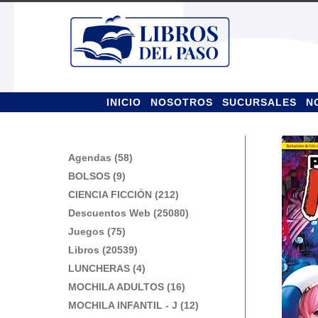
Ir
Ir
a
al
la
contenido
navegación
INICIO
NOSOTROS
SUCURSALES
N
Agendas (58)
BOLSOS (9)
CIENCIA FICCIÓN (212)
Descuentos Web (25080)
Juegos (75)
Libros (20539)
LUNCHERAS (4)
MOCHILA ADULTOS (16)
MOCHILA INFANTIL - J (12)