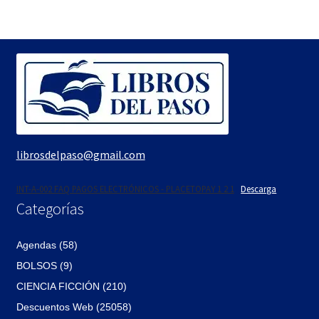
era:
es:
$1,300.
$1,105.
librosdelpaso@gmail.com
INT-A-002 FAQ PAGOS ELECTRÓNICOS - PLACETOPAY 1 2 1
Descarga
Categorías
Agendas (58)
BOLSOS (9)
CIENCIA FICCIÓN (210)
Descuentos Web (25058)