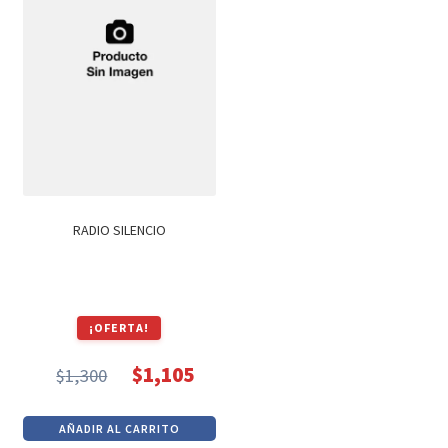
RADIO SILENCIO
¡OFERTA!
$
1,105
$
1,300
El
El
precio
precio
AÑADIR AL CARRITO
original
actual