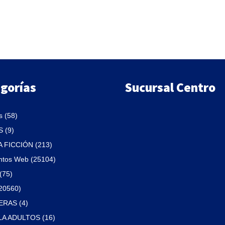
era:
es:
$990.
$842.
gorías
Sucursal Centro
 (58)
 (9)
A FICCIÓN (213)
ntos Web (25104)
(75)
(20560)
RAS (4)
A ADULTOS (16)