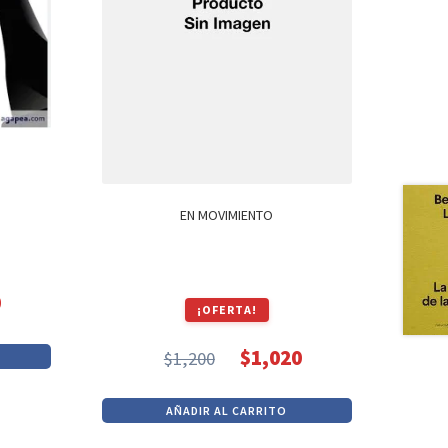
EN MOVIMIENTO
0
¡OFERTA!
$
1,020
$
1,200
El
El
precio
precio
AÑADIR AL CARRITO
original
actual