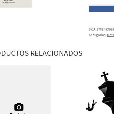
OPUS
GELBER
cantidad
SKU:
978843399
Categorías:
Dct
DUCTOS RELACIONADOS