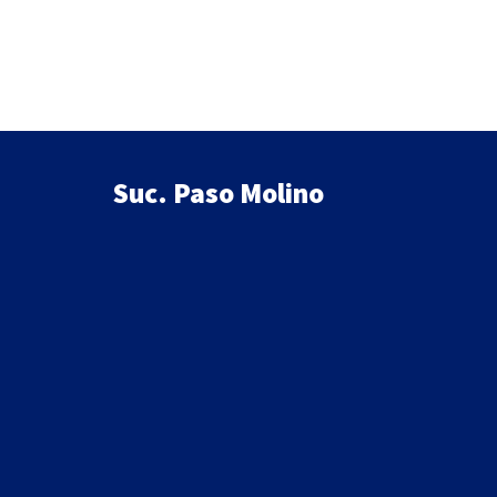
era:
es:
$1,200.
$1,020.
Suc. Paso Molino