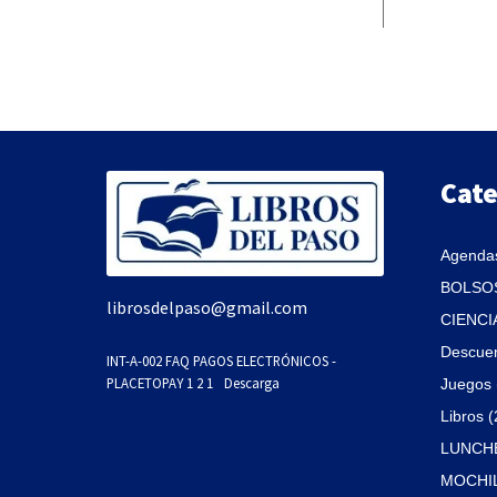
Cate
Agendas
BOLSOS
librosdelpaso@gmail.com
CIENCI
Descue
INT-A-002 FAQ PAGOS ELECTRÓNICOS -
PLACETOPAY 1 2 1
Descarga
Juegos 
Libros 
LUNCHE
MOCHIL