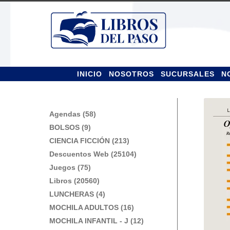
Ir
Ir
a
al
la
contenido
navegación
INICIO
NOSOTROS
SUCURSALES
N
Agendas (58)
BOLSOS (9)
CIENCIA FICCIÓN (213)
Descuentos Web (25104)
Juegos (75)
Libros (20560)
LUNCHERAS (4)
MOCHILA ADULTOS (16)
MOCHILA INFANTIL - J (12)