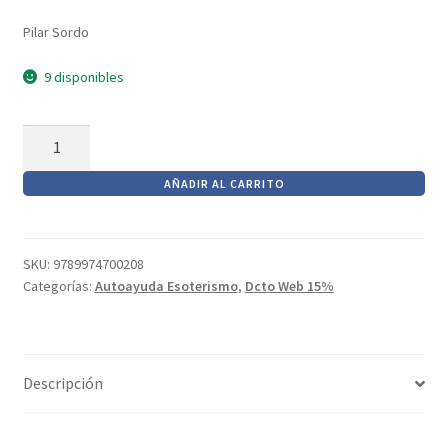
Textos (ver sub cats) (118)
precio
precio
Pilar Sordo
TEXTOS EN INGLES (39)
original
actual
TEXTOS INGLES (49)
era:
es:
9 disponibles
$920.
$782.
Varios (749)
Lecciones
de
AÑADIR AL CARRITO
seduccion(Uy)
cantidad
SKU:
9789974700208
Categorías:
Autoayuda Esoterismo
,
Dcto Web 15%
Descripción