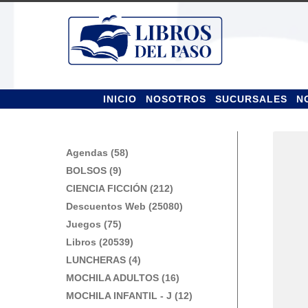
Ir
Ir
a
al
la
contenido
navegación
INICIO
NOSOTROS
SUCURSALES
N
Agendas (58)
BOLSOS (9)
CIENCIA FICCIÓN (212)
Descuentos Web (25080)
Juegos (75)
Libros (20539)
LUNCHERAS (4)
MOCHILA ADULTOS (16)
MOCHILA INFANTIL - J (12)