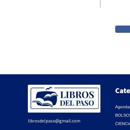
Cate
Agendas
BOLSOS
librosdelpaso@gmail.com
CIENCI