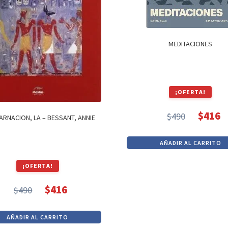
MEDITACIONES
¡OFERTA!
$
416
$
490
ARNACION, LA – BESSANT, ANNIE
El
El
precio
precio
AÑADIR AL CARRITO
original
actual
era:
es:
¡OFERTA!
$490.
$416.
$
416
$
490
El
El
precio
precio
AÑADIR AL CARRITO
original
actual