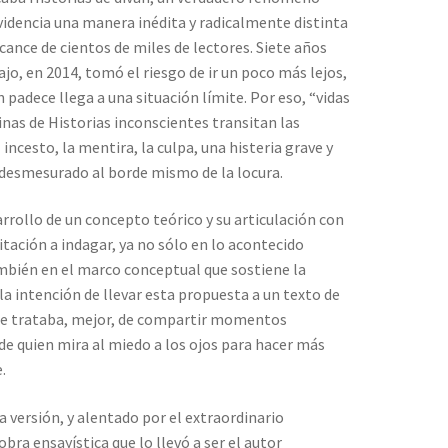
evidencia una manera inédita y radicalmente distinta
alcance de cientos de miles de lectores. Siete años
jo, en 2014, tomó el riesgo de ir un poco más lejos,
 padece llega a una situación límite. Por eso, “vidas
ginas de Historias inconscientes transitan las
 incesto, la mentira, la culpa, una histeria grave y
desmesurado al borde mismo de la locura.
sarrollo de un concepto teórico y su articulación con
itación a indagar, ya no sólo en lo acontecido
ambién en el marco conceptual que sostiene la
 la intención de llevar esta propuesta a un texto de
 Se trataba, mejor, de compartir momentos
de quien mira al miedo a los ojos para hacer más
.
a versión, y alentado por el extraordinario
bra ensayística que lo llevó a ser el autor