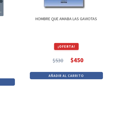
HOMBRE QUE AMABA LAS GAVIOTAS
¡OFERTA!
$
450
$
530
El
El
precio
precio
AÑADIR AL CARRITO
original
actual
era:
es:
$530.
$450.