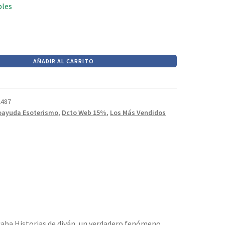
era:
es:
bles
$990.
$842.
AÑADIR AL CARRITO
2487
oayuda Esoterismo
,
Dcto Web 15%
,
Los Más Vendidos
caba Historias de diván, un verdadero fenómeno