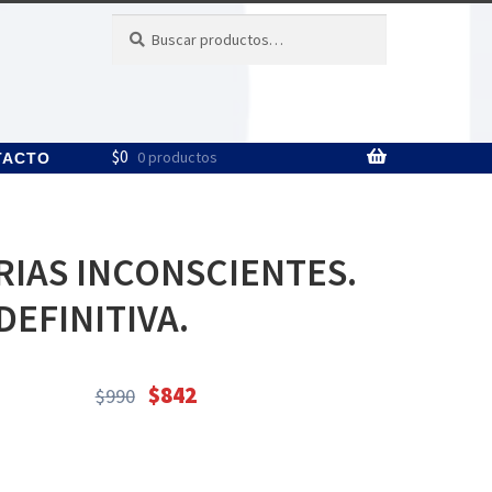
Buscar
Buscar
por:
$
0
0 productos
TACTO
RIAS INCONSCIENTES.
DEFINITIVA.
$
842
$
990
El
El
precio
precio
original
actual