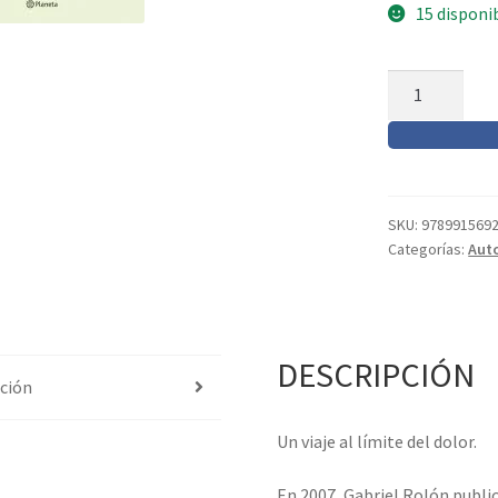
15 disponi
Historias
inconscientes.
Ed.10
definitiva.
cantidad
SKU:
978991569
Categorías:
Aut
DESCRIPCIÓN
ción
Un viaje al límite del dolor.
En 2007, Gabriel Rolón publi