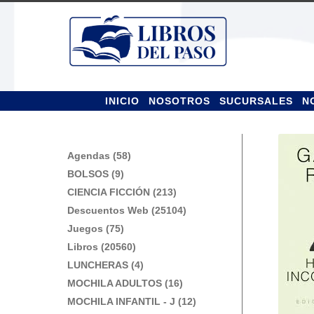
Ir
Ir
a
al
la
contenido
navegación
INICIO
NOSOTROS
SUCURSALES
N
Agendas (58)
BOLSOS (9)
CIENCIA FICCIÓN (213)
Descuentos Web (25104)
Juegos (75)
Libros (20560)
LUNCHERAS (4)
MOCHILA ADULTOS (16)
MOCHILA INFANTIL - J (12)