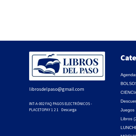
Cate
Agendas
BOLSOS
librosdelpaso@gmail.com
CIENCI
Descue
INT-A-002 FAQ PAGOS ELECTRÓNICOS -
PLACETOPAY 1 2 1
Descarga
Juegos 
Libros 
LUNCHE