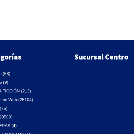
era:
es:
$490.
$416.
gorías
Sucursal Centro
 (58)
 (9)
A FICCIÓN (213)
ntos Web (25104)
(75)
(20560)
RAS (4)