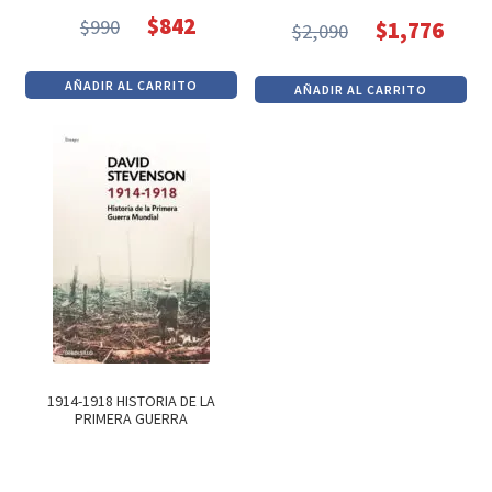
$
842
$
990
$
1,776
$
2,090
El
El
El
El
precio
precio
precio
precio
AÑADIR AL CARRITO
AÑADIR AL CARRITO
original
actual
original
actual
era:
es:
era:
es:
$990.
$842.
$2,090.
$1,776.
1914-1918 HISTORIA DE LA
PRIMERA GUERRA