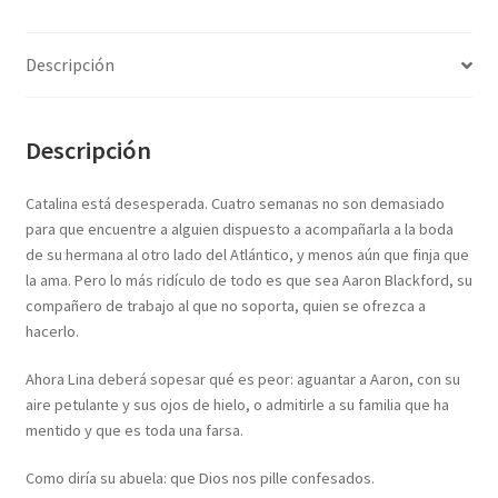
Textos (ver sub cats) (118)
TEXTOS EN INGLES (39)
Descripción
TEXTOS INGLES (49)
Varios (749)
Descripción
Catalina está desesperada. Cuatro semanas no son demasiado
para que encuentre a alguien dispuesto a acompañarla a la boda
de su hermana al otro lado del Atlántico, y menos aún que finja que
la ama. Pero lo más ridículo de todo es que sea Aaron Blackford, su
compañero de trabajo al que no soporta, quien se ofrezca a
hacerlo.
Ahora Lina deberá sopesar qué es peor: aguantar a Aaron, con su
aire petulante y sus ojos de hielo, o admitirle a su familia que ha
mentido y que es toda una farsa.
Como diría su abuela: que Dios nos pille confesados.