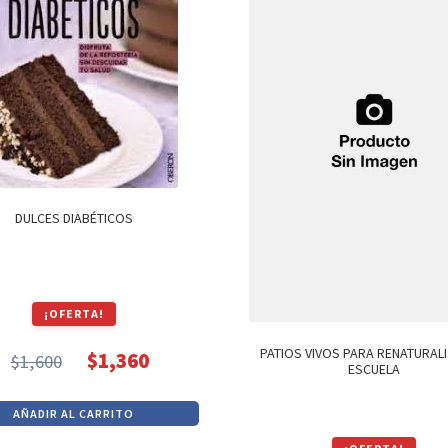
DULCES DIABÉTICOS
¡OFERTA!
PATIOS VIVOS PARA RENATURALI
$
1,360
$
1,600
ESCUELA
El
El
precio
precio
AÑADIR AL CARRITO
original
actual