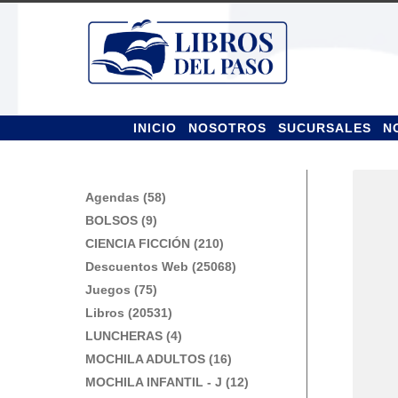
Ir
Ir
a
al
la
contenido
navegación
INICIO
NOSOTROS
SUCURSALES
N
Agendas (58)
BOLSOS (9)
CIENCIA FICCIÓN (210)
Descuentos Web (25068)
Juegos (75)
Libros (20531)
LUNCHERAS (4)
MOCHILA ADULTOS (16)
MOCHILA INFANTIL - J (12)