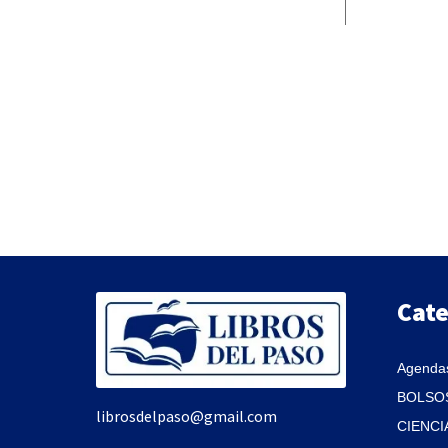
Cate
Agendas
BOLSOS
librosdelpaso@gmail.com
CIENCI