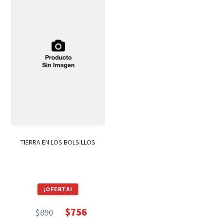
$1,300.
$1,105.
$590.
$502.
TIERRA EN LOS BOLSILLOS
¡OFERTA!
$
756
$
890