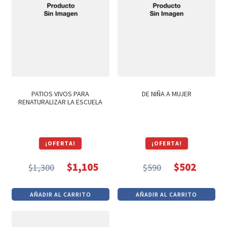
PATIOS VIVOS PARA
DE NIÑA A MUJER
RENATURALIZAR LA ESCUELA
¡OFERTA!
¡OFERTA!
$
1,105
$
502
$
1,300
$
590
El
El
El
El
precio
precio
precio
precio
AÑADIR AL CARRITO
AÑADIR AL CARRITO
original
actual
original
actual
era:
es:
era:
es: