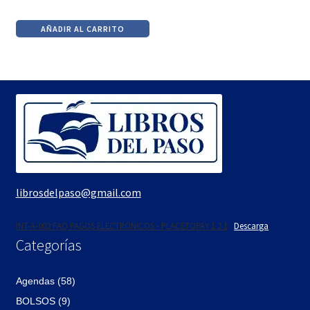
El
El
precio
precio
AÑADIR AL CARRITO
original
actual
era:
es:
$890.
$756.
librosdelpaso@gmail.com
INT-A-002 FAQ PAGOS ELECTRÓNICOS - PLACETOPAY 1 2 1
Descarga
Categorías
Agendas (58)
BOLSOS (9)