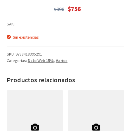
Textos (ver sub cats) (118)
$
756
$
890
TEXTOS EN INGLES (39)
El
El
precio
precio
TEXTOS INGLES (49)
SAKI
original
actual
Varios (749)
era:
es:
Sin existencias
$890.
$756.
SKU:
9788418395291
Categorías:
Dcto Web 15%
,
Varios
Productos relacionados