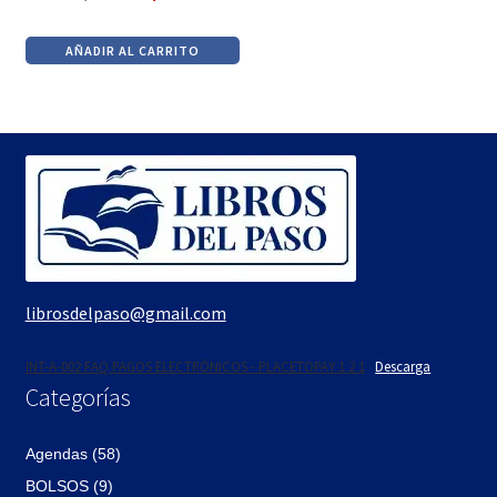
El
El
precio
precio
AÑADIR AL CARRITO
original
actual
era:
es:
$890.
$756.
librosdelpaso@gmail.com
INT-A-002 FAQ PAGOS ELECTRÓNICOS - PLACETOPAY 1 2 1
Descarga
Categorías
Agendas (58)
BOLSOS (9)