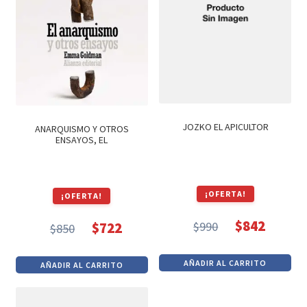
JOZKO EL APICULTOR
ANARQUISMO Y OTROS
ENSAYOS, EL
¡OFERTA!
¡OFERTA!
$
842
$
990
$
722
$
850
El
El
El
El
precio
precio
precio
precio
AÑADIR AL CARRITO
AÑADIR AL CARRITO
original
actual
original
actual
era:
es:
era:
es: