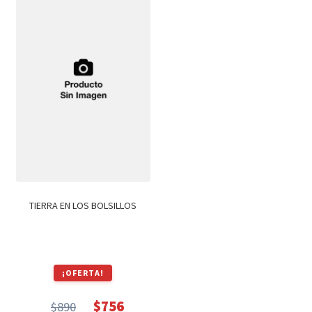
$990.
$842.
$850.
$722.
TIERRA EN LOS BOLSILLOS
¡OFERTA!
$
756
$
890