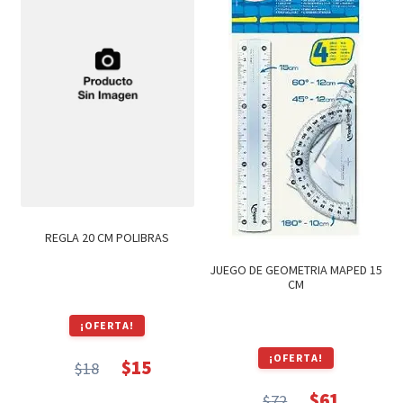
REGLA 20 CM POLIBRAS
JUEGO DE GEOMETRIA MAPED 15
CM
¡OFERTA!
¡OFERTA!
$
15
$
18
El
El
$
61
$
72
precio
precio