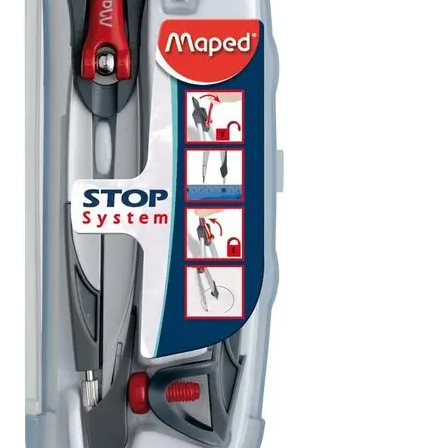
CIENCIA FICCIÓN (213)
Descuentos Web (25104)
Juegos (75)
Libros (20560)
LUNCHERAS (4)
MOCHILA ADULTOS (16)
MOCHILA INFANTIL - J (12)
NOVELA ROMÁNTICA (157)
Papeleria (2689)
Papeleria (6)
POESÍA (233)
Recomendados (17)
Regalos (95)
regalos varios (19)