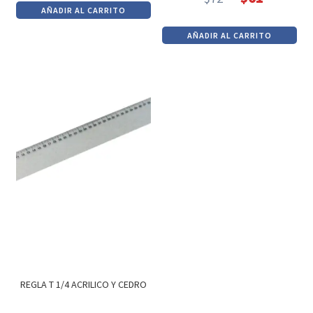
El
El
AÑADIR AL CARRITO
original
actual
precio
precio
era:
es:
AÑADIR AL CARRITO
original
actual
$18.
$15.
era:
es:
$72.
$61.
REGLA T 1/4 ACRILICO Y CEDRO