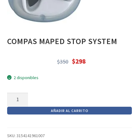
Textos (ver sub cats) (118)
TEXTOS EN INGLES (39)
TEXTOS INGLES (49)
Varios (753)
COMPAS MAPED STOP SYSTEM
$
298
$
350
El
El
precio
precio
2 disponibles
original
actual
era:
es:
COMPAS
$350.
$298.
MAPED
AÑADIR AL CARRITO
STOP
SYSTEM
cantidad
SKU:
3154141961007