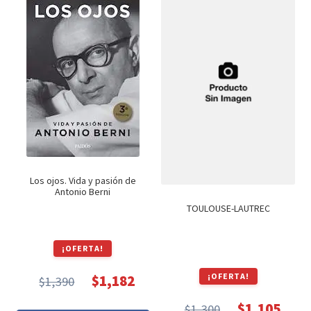
Los ojos. Vida y pasión de
Antonio Berni
TOULOUSE-LAUTREC
¡OFERTA!
¡OFERTA!
$
1,182
$
1,390
El
El
$
1,105
precio
precio
$
1,300