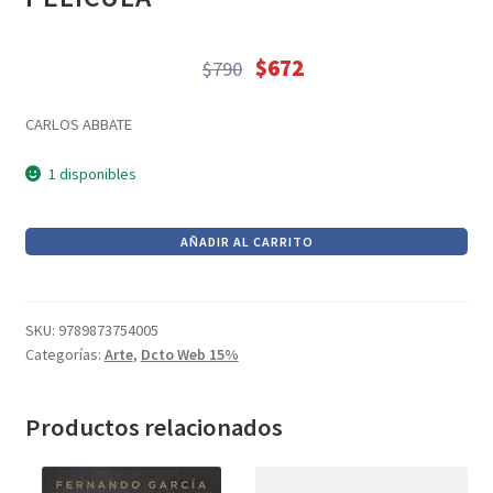
Textos (ver sub cats) (118)
TEXTOS EN INGLES (39)
$
672
$
790
TEXTOS INGLES (49)
El
El
precio
precio
Varios (749)
CARLOS ABBATE
original
actual
era:
es:
1 disponibles
$790.
$672.
CÓMO
AÑADIR AL CARRITO
HACER
EL
SONIDO
SKU:
9789873754005
DE
Categorías:
Arte
,
Dcto Web 15%
UNA
PELÍCULA
Productos relacionados
cantidad