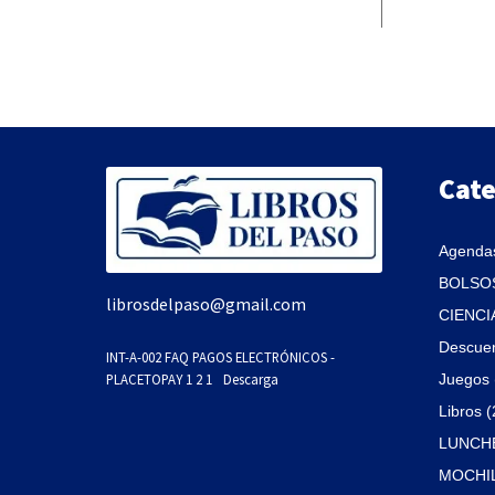
Cate
Agendas
BOLSOS
librosdelpaso@gmail.com
CIENCI
Descue
INT-A-002 FAQ PAGOS ELECTRÓNICOS -
PLACETOPAY 1 2 1
Descarga
Juegos 
Libros 
LUNCHE
MOCHIL