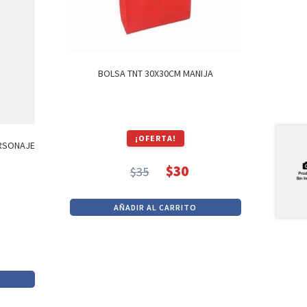
BOLSA TNT 30X30CM MANIJA
¡OFERTA!
ERSONAJE
$
30
$
35
El
El
precio
precio
AÑADIR AL CARRITO
original
actual
era:
es:
$35.
$30.