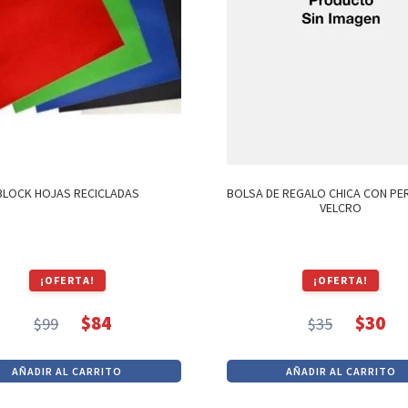
BLOCK HOJAS RECICLADAS
BOLSA DE REGALO CHICA CON P
VELCRO
¡OFERTA!
¡OFERTA!
$
84
$
30
$
99
$
35
El
El
El
El
precio
precio
precio
precio
AÑADIR AL CARRITO
AÑADIR AL CARRITO
original
actual
original
actual
era:
es:
era:
es: