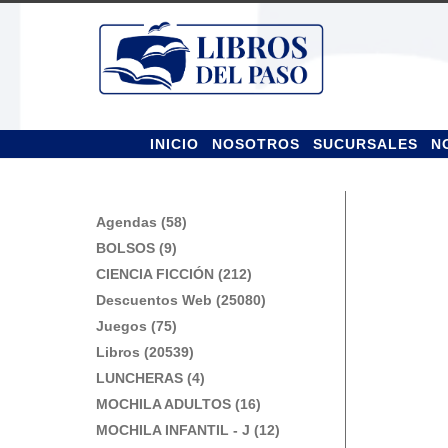
Ir
Ir
a
al
la
contenido
navegación
INICIO
NOSOTROS
SUCURSALES
N
Agendas (58)
BOLSOS (9)
CIENCIA FICCIÓN (212)
Descuentos Web (25080)
Juegos (75)
Libros (20539)
LUNCHERAS (4)
MOCHILA ADULTOS (16)
MOCHILA INFANTIL - J (12)