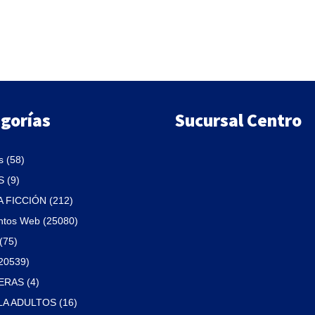
$99.
$84.
$35.
$30.
gorías
Sucursal Centro
 (58)
 (9)
A FICCIÓN (212)
ntos Web (25080)
(75)
(20539)
RAS (4)
A ADULTOS (16)