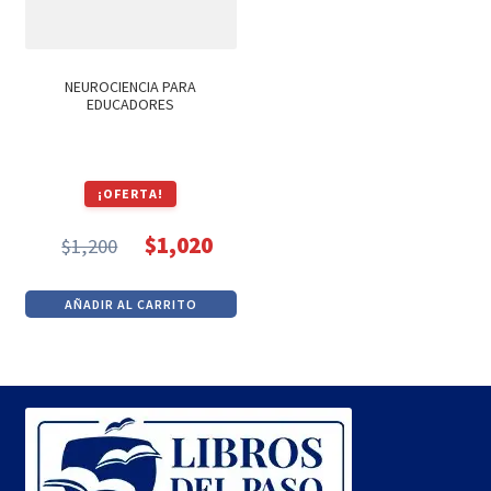
NEUROCIENCIA PARA
EDUCADORES
¡OFERTA!
$
1,020
$
1,200
El
El
precio
precio
AÑADIR AL CARRITO
original
actual
era:
es:
$1,200.
$1,020.