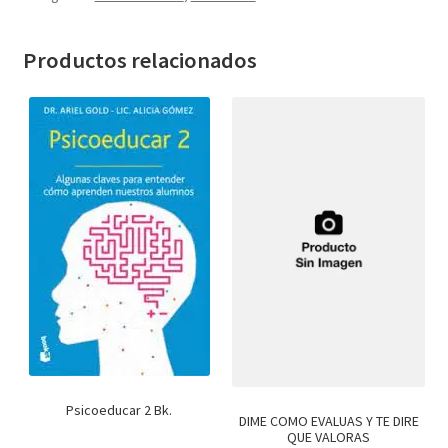
Textos (ver sub cats) (118)
TEXTOS EN INGLES (39)
Productos relacionados
TEXTOS INGLES (49)
Varios (749)
Psicoeducar 2 Bk.
DIME COMO EVALUAS Y TE DIRE
QUE VALORAS