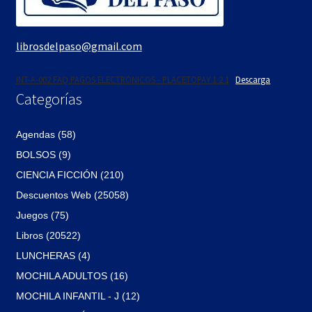
librosdelpaso@gmail.com
INT-A-002 FAQ PAGOS ELECTRÓNICOS - PLACETOPAY 1 2 1
Descarga
Categorías
Agendas (58)
BOLSOS (9)
CIENCIA FICCIÓN (210)
Descuentos Web (25058)
Juegos (75)
Libros (20522)
LUNCHERAS (4)
MOCHILA ADULTOS (16)
MOCHILA INFANTIL - J (12)