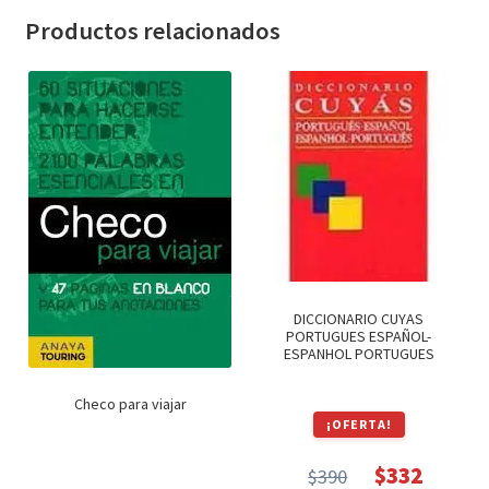
Textos (ver sub cats) (118)
Productos relacionados
TEXTOS EN INGLES (39)
TEXTOS INGLES (49)
Varios (751)
DICCIONARIO CUYAS
PORTUGUES ESPAÑOL-
ESPANHOL PORTUGUES
Checo para viajar
¡OFERTA!
$
332
$
390