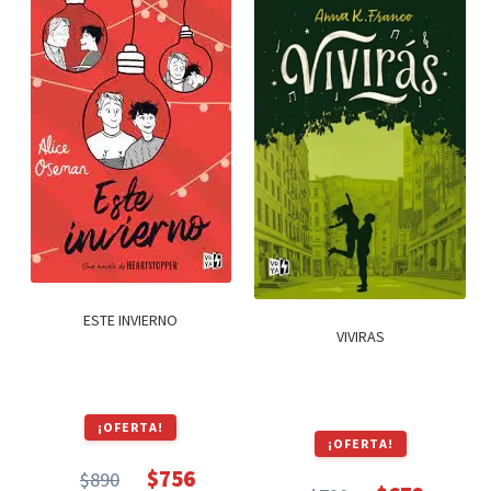
Textos (ver sub cats) (118)
TEXTOS EN INGLES (39)
TEXTOS INGLES (49)
Varios (751)
ESTE INVIERNO
VIVIRAS
¡OFERTA!
¡OFERTA!
$
756
$
890