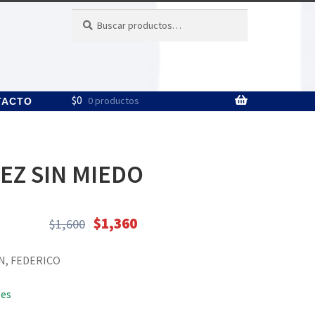
Buscar
Buscar
por:
$
0
0 productos
TACTO
EZ SIN MIEDO
$
1,360
$
1,600
El
El
precio
precio
N, FEDERICO
original
actual
era:
es:
les
$1,600.
$1,360.