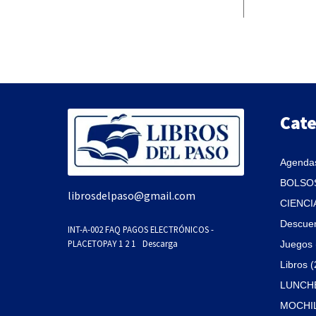
Cate
Agendas
BOLSOS
librosdelpaso@gmail.com
CIENCI
Descue
INT-A-002 FAQ PAGOS ELECTRÓNICOS -
PLACETOPAY 1 2 1
Descarga
Juegos 
Libros 
LUNCHE
MOCHIL