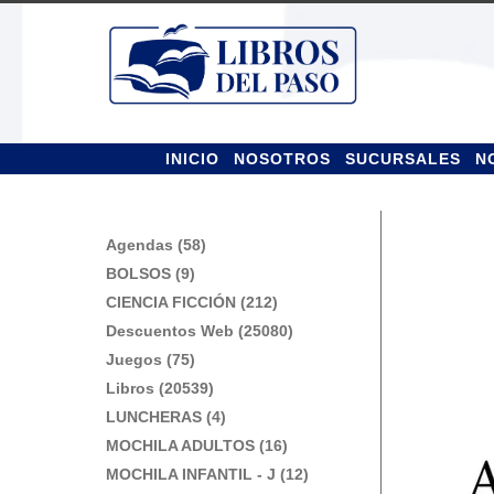
Ir
Ir
a
al
la
contenido
navegación
INICIO
NOSOTROS
SUCURSALES
N
Agendas (58)
BOLSOS (9)
CIENCIA FICCIÓN (212)
Descuentos Web (25080)
Juegos (75)
Libros (20539)
LUNCHERAS (4)
MOCHILA ADULTOS (16)
MOCHILA INFANTIL - J (12)