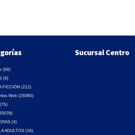
era:
es:
era:
es:
$2,400.
$2,040.
$1,100.
$935.
gorías
Sucursal Centro
 (58)
 (9)
A FICCIÓN (212)
ntos Web (25080)
(75)
(20539)
RAS (4)
A ADULTOS (16)