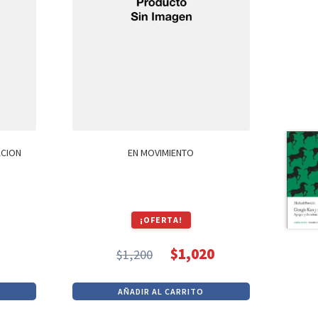
ACION
EN MOVIMIENTO
¡OFERTA!
$
1,020
$
1,200
El
El
precio
precio
AÑADIR AL CARRITO
original
actual