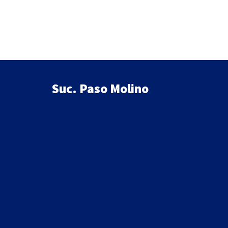
era:
es:
$1,200.
$1,020.
Suc. Paso Molino