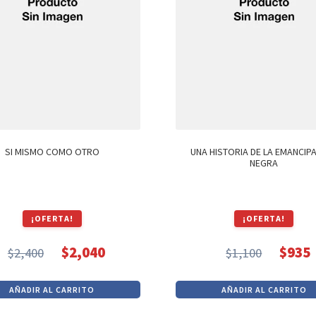
SI MISMO COMO OTRO
UNA HISTORIA DE LA EMANCIP
NEGRA
¡OFERTA!
¡OFERTA!
$
2,040
$
935
$
2,400
$
1,100
El
El
El
El
precio
precio
precio
precio
AÑADIR AL CARRITO
AÑADIR AL CARRITO
original
actual
original
actual