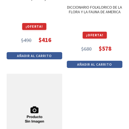
DICCIONARIO FOLKLORICO DE LA
FLORA Y LA FAUNA DE AMERICA
¡OFERTA!
¡OFERTA!
$
416
$
490
El
El
$
578
$
680
precio
precio
El
El
AÑADIR AL CARRITO
original
actual
precio
precio
AÑADIR AL CARRITO
era:
es:
original
actual
$490.
$416.
era:
es:
$680.
$578.