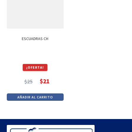
ESCUADRAS CH
¡OFERTA!
$
21
$
25
El
El
precio
precio
AÑADIR AL CARRITO
original
actual
era:
es:
$25.
$21.