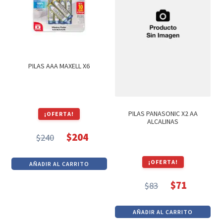
PILAS AAA MAXELL X6
PILAS PANASONIC X2 AA
¡OFERTA!
ALCALINAS
$
204
$
240
El
El
precio
precio
¡OFERTA!
AÑADIR AL CARRITO
original
actual
era:
es:
$
71
$
83
El
El
$240.
$204.
precio
precio
AÑADIR AL CARRITO
original
actual