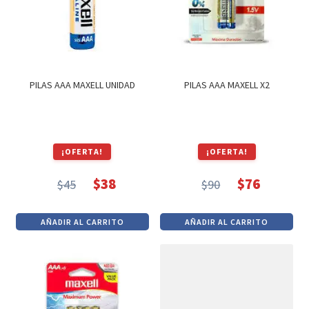
Textos (ver sub cats) (118)
TEXTOS EN INGLES (39)
TEXTOS INGLES (49)
Varios (749)
PILAS AAA MAXELL UNIDAD
PILAS AAA MAXELL X2
¡OFERTA!
¡OFERTA!
$
38
$
76
$
45
$
90
El
El
El
El
precio
precio
precio
precio
AÑADIR AL CARRITO
AÑADIR AL CARRITO
original
actual
original
actual
era:
es:
era:
es:
$45.
$38.
$90.
$76.