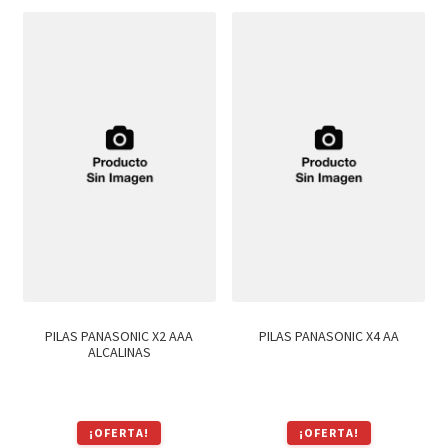
era:
es:
$83.
$71.
PILAS PANASONIC X2 AAA
PILAS PANASONIC X4 AA
ALCALINAS
¡OFERTA!
¡OFERTA!