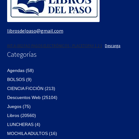
Textos (ver sub cats) (118)
TEXTOS EN INGLES (39)
TEXTOS INGLES (49)
librosdelpaso@gmail.com
Varios (753)
INT-A-002 FAQ PAGOS ELECTRÓNICOS - PLACETOPAY 1 2 1
Descarga
Categorías
Agendas (58)
BOLSOS (9)
CIENCIA FICCIÓN (213)
Descuentos Web (25104)
Juegos (75)
Libros (20560)
LUNCHERAS (4)
MOCHILA ADULTOS (16)