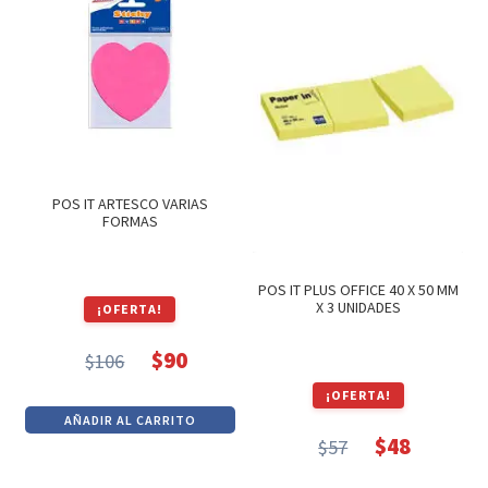
POS IT ARTESCO VARIAS
FORMAS
POS IT PLUS OFFICE 40 X 50 MM
X 3 UNIDADES
¡OFERTA!
$
90
$
106
El
El
¡OFERTA!
precio
precio
AÑADIR AL CARRITO
original
actual
$
48
$
57
El
El
era:
es: