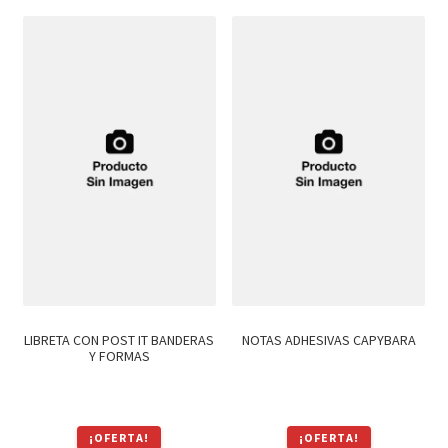
era:
es:
era:
es:
$109.
$93.
$55.
$47.
LIBRETA CON POST IT BANDERAS
NOTAS ADHESIVAS CAPYBARA
Y FORMAS
¡OFERTA!
¡OFERTA!