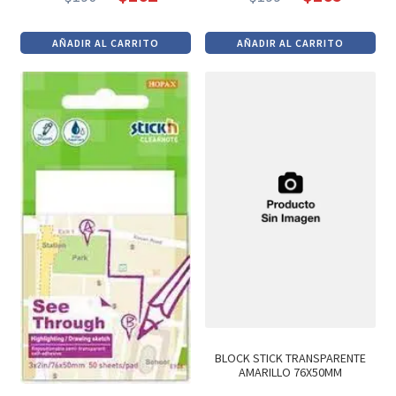
El
El
El
El
precio
precio
precio
precio
AÑADIR AL CARRITO
AÑADIR AL CARRITO
original
actual
original
actual
era:
es:
era:
es:
$190.
$162.
$199.
$169.
BLOCK STICK TRANSPARENTE
AMARILLO 76X50MM