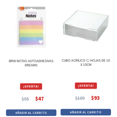
era:
es:
$55.
$47.
CUBO ACRILICO C/ HOJAS DE 10
BRW NOTAS AUTOADHESIVAS
X 10CM
DREAMS
¡OFERTA!
¡OFERTA!
$
93
$
109
$
47
$
55
El
El
El
El
precio
precio
precio
precio
AÑADIR AL CARRITO
AÑADIR AL CARRITO
original
actual
original
actual