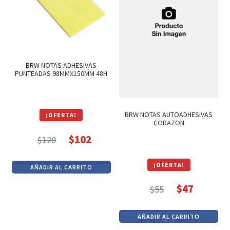
BRW NOTAS ADHESIVAS
PUNTEADAS 98MMX150MM 48H
BRW NOTAS AUTOADHESIVAS
¡OFERTA!
CORAZON
$
102
$
120
El
El
precio
precio
¡OFERTA!
AÑADIR AL CARRITO
original
actual
era:
es:
$
47
$
55
El
El
$120.
$102.
precio
precio
AÑADIR AL CARRITO
original
actual