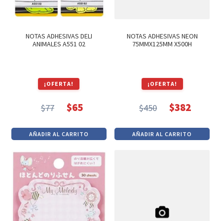
NOTAS ADHESIVAS DELI
NOTAS ADHESIVAS NEON
ANIMALES A551 02
75MMX125MM X500H
¡OFERTA!
¡OFERTA!
$
65
$
382
$
77
$
450
El
El
El
El
precio
precio
precio
precio
AÑADIR AL CARRITO
AÑADIR AL CARRITO
original
actual
original
actual
era:
es:
era:
es:
$77.
$65.
$450.
$382.