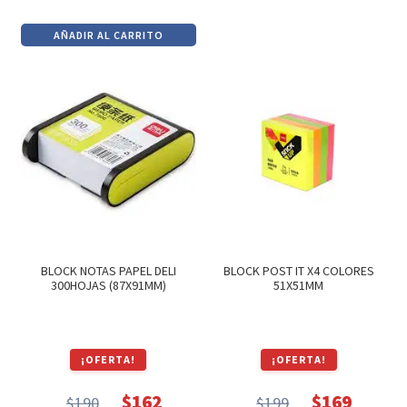
precio
precio
AÑADIR AL CARRITO
original
actual
era:
es:
$99.
$84.
BLOCK NOTAS PAPEL DELI
BLOCK POST IT X4 COLORES
300HOJAS (87X91MM)
51X51MM
¡OFERTA!
¡OFERTA!
$
162
$
169
$
190
$
199