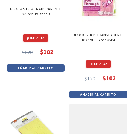
BLOCK STICK TRANSPARENTE
NARANJA 76X50
BLOCK STICK TRANSPARENTE
¡OFERTA!
ROSADO 76X50MM
$
102
$
120
El
El
precio
precio
¡OFERTA!
AÑADIR AL CARRITO
original
actual
$
102
$
120
era:
es:
El
El
$120.
$102.
precio
precio
AÑADIR AL CARRITO
original
actual
era:
es:
$120.
$102.