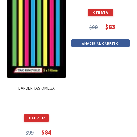
¡OFERTA!
$
83
$
98
El
El
precio
precio
AÑADIR AL CARRITO
original
actual
era:
es:
$98.
$83.
BANDERITAS OMEGA
¡OFERTA!
$
84
$
99
El
El