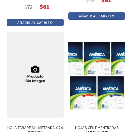
$
61
$
72
El
El
$
61
$
72
El
El
precio
precio
AÑADIR AL CARRITO
precio
precio
original
actual
AÑADIR AL CARRITO
original
actual
era:
es:
era:
es:
$72.
$61.
$72.
$61.
HOJA TABARE MILIMETRADA X 24
HOJAS CENTIMENTRADAS