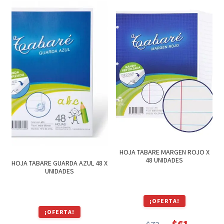
era:
es:
era:
es:
$48.
$41.
$79.
$67.
HOJA TABARE MARGEN ROJO X
48 UNIDADES
HOJA TABARE GUARDA AZUL 48 X
UNIDADES
¡OFERTA!
¡OFERTA!