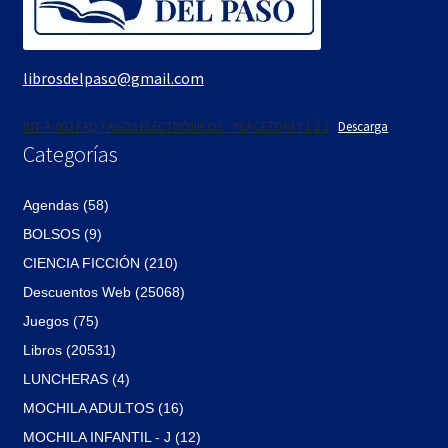
librosdelpaso@gmail.com
INT-A-002 FAQ PAGOS ELECTRÓNICOS - PLACETOPAY 1 2 1
Descarga
Categorías
Agendas (58)
BOLSOS (9)
CIENCIA FICCIÓN (210)
Descuentos Web (25068)
Juegos (75)
Libros (20531)
LUNCHERAS (4)
MOCHILA ADULTOS (16)
MOCHILA INFANTIL - J (12)