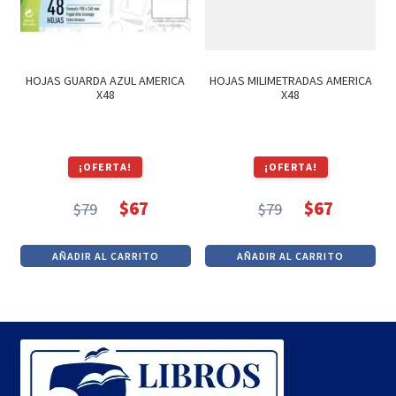
HOJAS GUARDA AZUL AMERICA
HOJAS MILIMETRADAS AMERICA
X48
X48
¡OFERTA!
¡OFERTA!
$
67
$
67
$
79
$
79
El
El
El
El
precio
precio
precio
precio
AÑADIR AL CARRITO
AÑADIR AL CARRITO
original
actual
original
actual
era:
es:
era:
es:
$79.
$67.
$79.
$67.