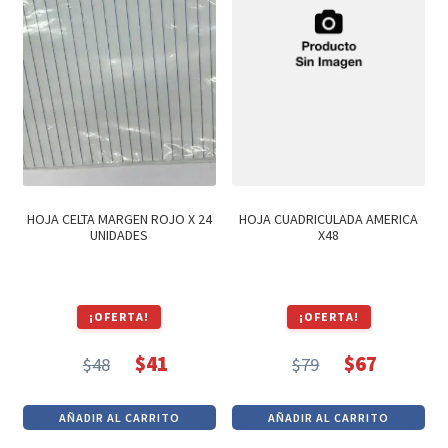
Textos (ver sub cats) (118)
TEXTOS EN INGLES (39)
TEXTOS INGLES (49)
Varios (749)
HOJA CELTA MARGEN ROJO X 24
HOJA CUADRICULADA AMERICA
UNIDADES
X48
¡OFERTA!
¡OFERTA!
$
41
$
67
$
48
$
79
El
El
El
El
precio
precio
precio
precio
AÑADIR AL CARRITO
AÑADIR AL CARRITO
original
actual
original
actual