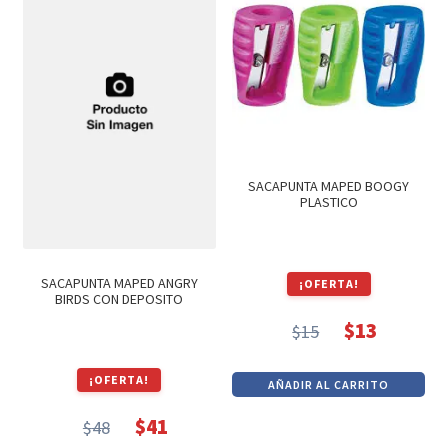
SACAPUNTA MAPED BOOGY
PLASTICO
SACAPUNTA MAPED ANGRY
¡OFERTA!
BIRDS CON DEPOSITO
$
13
$
15
El
El
precio
precio
¡OFERTA!
AÑADIR AL CARRITO
original
actual
era:
es:
$
41
$
48
El
El