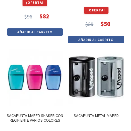
¡OFERTA!
¡OFERTA!
$
82
$
96
El
El
$
50
$
59
El
El
precio
precio
AÑADIR AL CARRITO
precio
precio
original
actual
AÑADIR AL CARRITO
original
actual
era:
es:
era:
es:
$96.
$82.
$59.
$50.
SACAPUNTA MAPED SHAKER CON
SACAPUNTA METAL MAPED
RECIPIENTE VARIOS COLORES