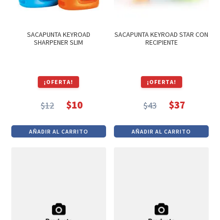
SACAPUNTA KEYROAD
SACAPUNTA KEYROAD STAR CON
SHARPENER SLIM
RECIPIENTE
¡OFERTA!
¡OFERTA!
$
10
$
37
$
12
$
43
El
El
El
El
precio
precio
precio
precio
AÑADIR AL CARRITO
AÑADIR AL CARRITO
original
actual
original
actual
era:
es:
era:
es:
$12.
$10.
$43.
$37.