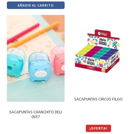
precio
precio
AÑADIR AL CARRITO
original
actual
era:
es:
$49.
$42.
SACAPUNTAS CIRCUS FILGO
SACAPUNTAS CHANCHITO DELI
0557
¡OFERTA!