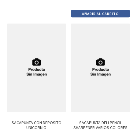
El
El
$94.
$80.
precio
precio
AÑADIR AL CARRITO
original
actual
era:
es:
$15.
$13.
SACAPUNTA CON DEPOSITO
SACAPUNTA DELI PENCIL
UNICORNIO
SHARPENER VARIOS COLORES