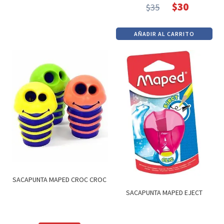
$
30
$
35
El
El
precio
precio
AÑADIR AL CARRITO
original
actual
era:
es:
$35.
$30.
SACAPUNTA MAPED CROC CROC
SACAPUNTA MAPED EJECT