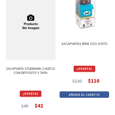
SACAPUNTAS BRW ZOO OSITO
SACAPUNTA STUDMARK 2 HUECO
¡OFERTA!
CON DEPOSITO Y TAPA
$
110
$
130
El
El
precio
precio
¡OFERTA!
AÑADIR AL CARRITO
original
actual
era:
es:
$
42
$
49
El
El
$130.
$110.