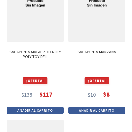
SACAPUNTA MAGIC ZOO ROLY
SACAPUNTA MANZANA
POLY TOY DELI
¡OFERTA!
¡OFERTA!
$
117
$
8
$
138
$
10
El
El
El
El
precio
precio
precio
precio
AÑADIR AL CARRITO
AÑADIR AL CARRITO
original
actual
original
actual
era:
es:
era:
es:
$138.
$117.
$10.
$8.