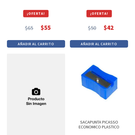
¡OFERTA!
¡OFERTA!
$
55
$
42
$
65
$
50
El
El
El
El
precio
precio
precio
precio
AÑADIR AL CARRITO
AÑADIR AL CARRITO
original
actual
original
actual
era:
es:
era:
es:
$65.
$55.
$50.
$42.
SACAPUNTA PICASSO
ECONOMICO PLASTICO