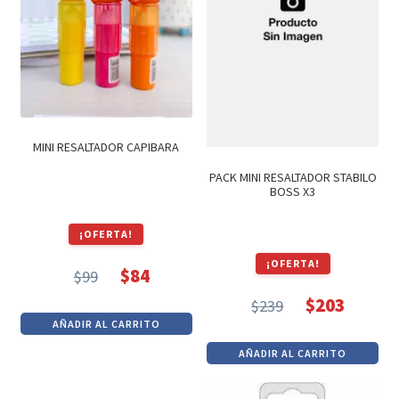
Textos (ver sub cats) (118)
TEXTOS EN INGLES (39)
TEXTOS INGLES (49)
Varios (751)
MINI RESALTADOR CAPIBARA
PACK MINI RESALTADOR STABILO
BOSS X3
¡OFERTA!
¡OFERTA!
$
84
$
99
El
El
$
203
$
239
precio
precio
El
El
AÑADIR AL CARRITO
original
actual
precio
precio
AÑADIR AL CARRITO
era:
es:
original
actual
$99.
$84.
era:
es: