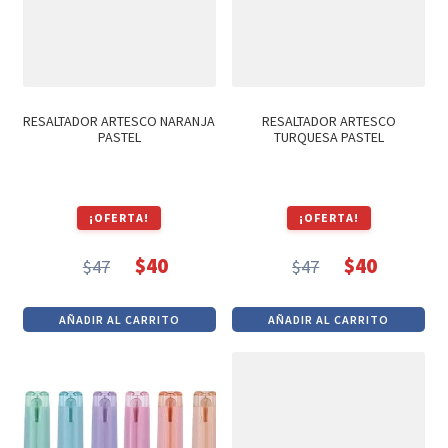
RESALTADOR ARTESCO NARANJA
RESALTADOR ARTESCO
PASTEL
TURQUESA PASTEL
¡OFERTA!
¡OFERTA!
$
40
$
40
$
47
$
47
El
El
El
El
precio
precio
precio
precio
AÑADIR AL CARRITO
AÑADIR AL CARRITO
original
actual
original
actual
era:
es:
era:
es:
$47.
$40.
$47.
$40.