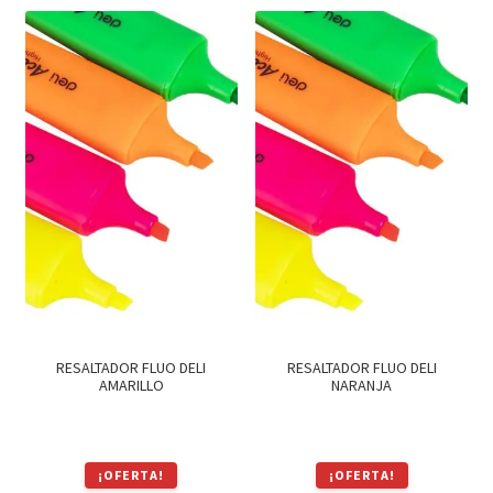
era:
es:
era:
es:
$80.
$68.
$49.
$42.
RESALTADOR FLUO DELI
RESALTADOR FLUO DELI
AMARILLO
NARANJA
¡OFERTA!
¡OFERTA!