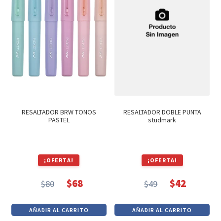
RESALTADOR BRW TONOS
RESALTADOR DOBLE PUNTA
PASTEL
studmark
¡OFERTA!
¡OFERTA!
$
68
$
42
$
80
$
49
El
El
El
El
precio
precio
precio
precio
AÑADIR AL CARRITO
AÑADIR AL CARRITO
original
actual
original
actual