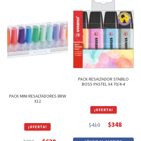
$239.
$203.
PACK RESALTADOR STABILO
BOSS PASTEL X4 70/4-4
PACK MINI RESALTADORES BRW
X12
¡OFERTA!
$
348
$
410
¡OFERTA!
El
El
precio
precio