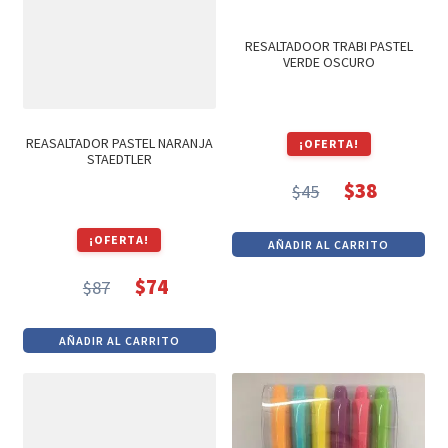
RESALTADOOR TRABI PASTEL
VERDE OSCURO
REASALTADOR PASTEL NARANJA
¡OFERTA!
STAEDTLER
$
38
$
45
El
El
precio
precio
¡OFERTA!
AÑADIR AL CARRITO
original
actual
era:
es:
$
74
$
87
El
El
$45.
$38.
precio
precio
AÑADIR AL CARRITO
original
actual
era:
es:
$87.
$74.