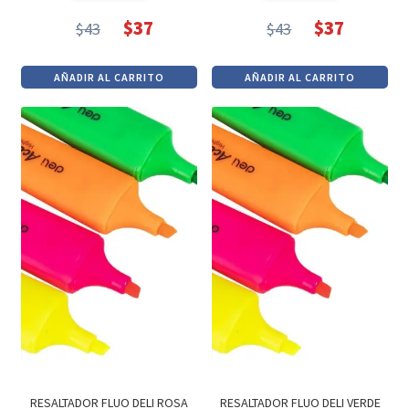
$
37
$
37
$
43
$
43
El
El
El
El
precio
precio
precio
precio
AÑADIR AL CARRITO
AÑADIR AL CARRITO
original
actual
original
actual
era:
es:
era:
es:
$43.
$37.
$43.
$37.
RESALTADOR FLUO DELI ROSA
RESALTADOR FLUO DELI VERDE