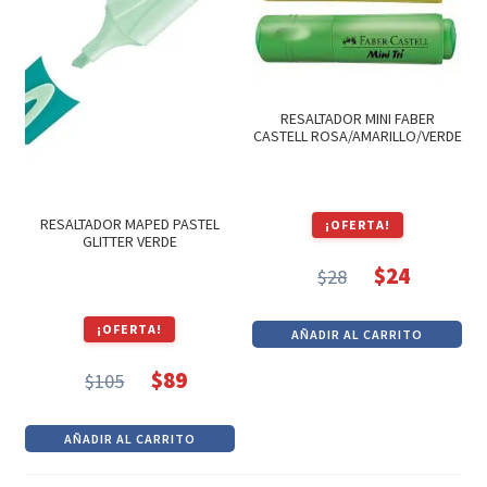
RESALTADOR MINI FABER
CASTELL ROSA/AMARILLO/VERDE
RESALTADOR MAPED PASTEL
¡OFERTA!
GLITTER VERDE
$
24
$
28
El
El
precio
precio
¡OFERTA!
AÑADIR AL CARRITO
original
actual
era:
es:
$
89
$
105
El
El
$28.
$24.
precio
precio
AÑADIR AL CARRITO
original
actual
era:
es: