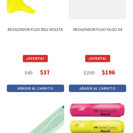
RESALTADOR FLUO DELI VIOLETA
RESALTADOR FLUO FILGO X4
¡OFERTA!
¡OFERTA!
$
37
$
196
$
43
$
230
El
El
El
El
precio
precio
precio
precio
AÑADIR AL CARRITO
AÑADIR AL CARRITO
original
actual
original
actual
era:
es:
era:
es:
$43.
$37.
$230.
$196.