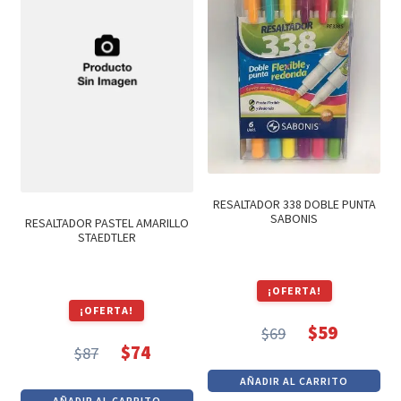
RESALTADOR 338 DOBLE PUNTA
SABONIS
RESALTADOR PASTEL AMARILLO
STAEDTLER
¡OFERTA!
¡OFERTA!
$
59
$
69
El
El
$
74
$
87
El
El
precio
precio
AÑADIR AL CARRITO
precio
precio
original
actual
AÑADIR AL CARRITO