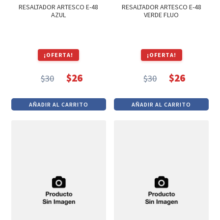
RESALTADOR ARTESCO E-48
RESALTADOR ARTESCO E-48
AZUL
VERDE FLUO
¡OFERTA!
¡OFERTA!
$
26
$
26
$
30
$
30
El
El
El
El
precio
precio
precio
precio
AÑADIR AL CARRITO
AÑADIR AL CARRITO
original
actual
original
actual
era:
es:
era:
es:
$30.
$26.
$30.
$26.