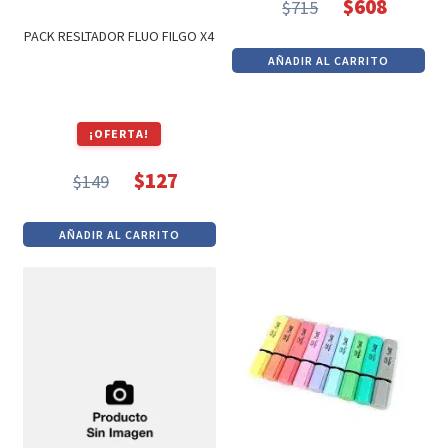
$
608
$
715
El
El
PACK RESLTADOR FLUO FILGO X4
precio
precio
AÑADIR AL CARRITO
original
actual
era:
es:
$715.
$608.
¡OFERTA!
$
127
$
149
El
El
precio
precio
AÑADIR AL CARRITO
original
actual
era:
es:
$149.
$127.