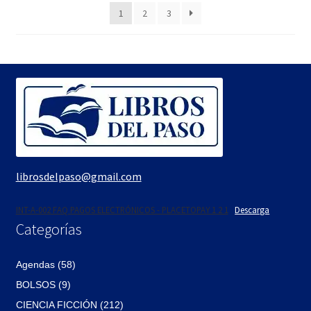
1
2
3
$105.
$89.
librosdelpaso@gmail.com
INT-A-002 FAQ PAGOS ELECTRÓNICOS - PLACETOPAY 1 2 1
Descarga
Categorías
Agendas (58)
BOLSOS (9)
CIENCIA FICCIÓN (212)